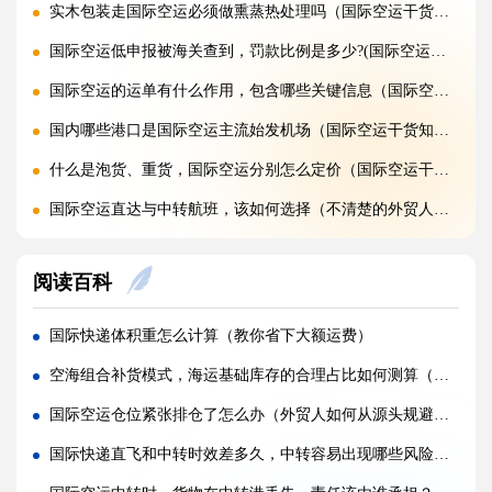
实木包装走国际空运必须做熏蒸热处理吗（国际空运干货知识分享）
国际空运低申报被海关查到，罚款比例是多少?(国际空运干货知识分享)
国际空运的运单有什么作用，包含哪些关键信息（国际空运干货知识分享）
国内哪些港口是国际空运主流始发机场（国际空运干货知识分享）
什么是泡货、重货，国际空运分别怎么定价（国际空运干货知识分享）
国际空运直达与中转航班，该如何选择（不清楚的外贸人看过来）
国际空运客机和全货机分别适合运什么货物（国际空运干货知识分享）
阅读百科
国际空运直达与中转航班，该如何选择（国际快递干货知识分享）
国际空运完整运输流程分为哪几个步骤（国际空运干货知识分享）
国际快递体积重怎么计算（教你省下大额运费）
国际空运和国际快递到底有哪些核心区别（国际物流干货知识分享）
空海组合补货模式，海运基础库存的合理占比如何测算（国际物流干货知识分享）
跨境卖家亚马逊 FBA 发货用什么国际快递渠道?(亚马逊卖家必看篇)
国际空运仓位紧张排仓了怎么办（外贸人如何从源头规避排仓）
加急国际快递真的能提速吗，靠谱吗?(国际快递干货知识分享)
国际快递直飞和中转时效差多久，中转容易出现哪些风险（不清楚的跨境电商卖家请注意）
旺季国际快递大面积延误该怎么提前规避?(国际快递干货知识分享)