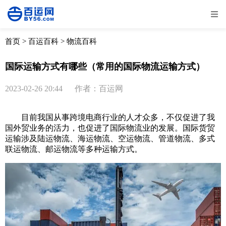
全部
物流资讯
电商资讯
物流百科
首页
>
百运百科
>
物流百科
外贸百科
外贸经验
邮寄经验
重要公告
国际运输方式有哪些（常用的国际物流运输方式）
取消
确定
2023-02-26 20:44
作者：百运网
目前我国从事跨境电商行业的人才众多，不仅促进了我
国外贸业务的活力，也促进了
国际物流
业的发展。国际货贸
运输涉及陆运物流、海运物流、空运物流、管道物流、多式
联运物流、邮运物流等多种运输方式。