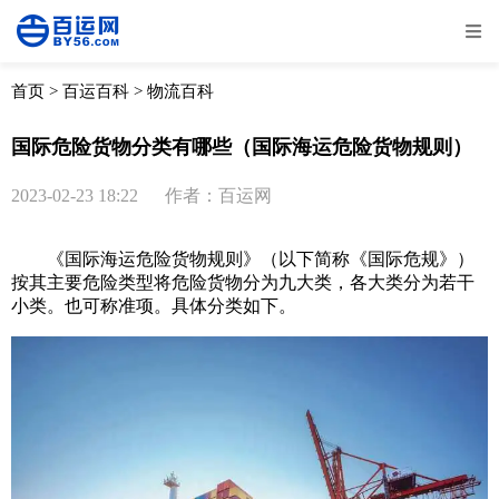
全部
物流资讯
电商资讯
物流百科
首页
>
百运百科
>
物流百科
外贸百科
外贸经验
邮寄经验
重要公告
国际危险货物分类有哪些（国际海运危险货物规则）
取消
确定
2023-02-23 18:22
作者：百运网
《
国际海运
危险货物规则》（以下简称《国际危规》）
按其主要危险类型将危险货物分为九大类，各大类分为若干
小类。也可称准项。具体分类如下。