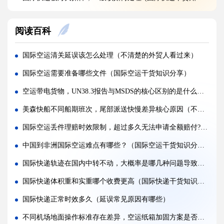
国际快递首重续重是什么意思，该怎么理解?(国际快递干货知识分享)
阅读百科
不同国家国际快递报价差距为什么这么大?(国际快递干货知识分享)
国际快递运费是怎么计算的，体积重怎么核算?(国际快递干货知识分享)
国际空运清关延误该怎么处理（不清楚的外贸人看过来）
国际快递可以寄哪些国家，偏远地区能派送吗（国际快递干货知识分享）
国际空运需要准备哪些文件（国际空运干货知识分享）
什么是国际快递，和国际物流有什么区别（国际快递干货知识分享）
空运带电货物，UN38.3报告与MSDS的核心区别的是什么（国际空运干货知识分享）
亚马逊 FBA 空运头程，选空派还是纯空运更合适?(国际空运干货知识分享)
美森快船不同船期班次，尾部派送快慢差异核心原因（不清楚的跨境电商卖家请注意）
实木包装走国际空运，一定要做熏蒸吗?(国际空运干货知识分享)
国际空运丢件理赔时效限制，超过多久无法申请全额赔付?(外贸人请注意)
空运货物被扣，最快多久可以完成清关放行?(国际空运干货知识分享)
中国到非洲国际空运难点有哪些？（国际空运干货知识分享）
国际空运税费由谁承担，到门和到港费用差别在哪?(不清楚的外贸人看过来)
国际快递轨迹在国内中转不动，大概率是哪几种问题导致（国际快递干货知识分享）
多家货代空运报价差异大，该如何辨别虚高报价?(国际空运干货知识分享)
国际快递体积重和实重哪个收费更高（国际快递干货知识分享）
国际快递正常时效多久（延误常见原因有哪些）
不同机场地面操作标准存在差异，空运纸箱加固方案是否需要区分始发港?(国际空运干货知识分享)