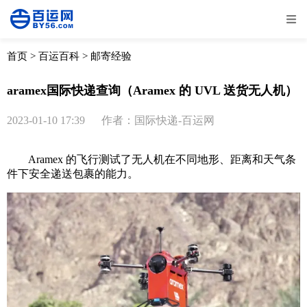
全部
物流资讯
电商资讯
物流百科
首页
>
百运百科
>
邮寄经验
外贸百科
外贸经验
邮寄经验
重要公告
aramex国际快递查询（Aramex 的 UVL 送货无人机）
取消
确定
2023-01-10 17:39
作者：国际快递-百运网
Aramex 的飞行测试了无人机在不同地形、距离和天气条
件下安全递送包裹的能力。