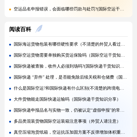
空运品名申报错误，会面临哪些罚款与处罚?(国际空运干货知识分享)
国际空运货物被扣，最快多久可以清关放行?(国际空运干货知识分享)
阅读百科
国际空运计费重与实际重、体积重怎么换算（国际空运干货知识分享）
普通货物走国际空运最低多少公斤起运（不清楚的外贸人看过来）
国际海运货物包装有哪些硬性要求（不清楚的外贸人看过来）
国际空运和国际快递到底有哪些核心区别（国际物流干货知识分享）
国际空运货物需要单独购买货运保险吗（国际空运干货知识分享）
国际空运计费重与实际重、体积重怎么换算（国际空运干货知识分享）
国际快递被查验，收件人必须到场吗?(国际快递干货知识分享)
国际空运客机和全货机分别适合运什么货物（国际空运干货知识分享）
国际快递 “弃件” 处理，是否能免除后续关税和仓储费（国际快递干货知识分享）
如何查询国际快递实时物流轨迹?(国际快递干货知识分享)
什么是国际空运?和国际快递有什么区别(不清楚的跨境电商卖家看过来)
国际快递关税收取标准是什么，多少金额免税?(国际快递干货知识分享)
大件货物能走国际快递运输吗（国际快递干货知识分享）
国际快递为什么越重单价越便宜?(国际空运干货知识分享)
国际快递申报品名与实物一致，仍被认定“虚假申报”的常见原因是什么（跨境电商卖家请注意）
第一次寄国际快递，详细流程步骤是什么（国际快递干货知识分享）
多品类混装货物国际空运装箱注意事项（外贸人请注意）
真空压缩泡货纸箱，空运抗压加固方案不反弹增加体积重（国际空运干货知识分享）