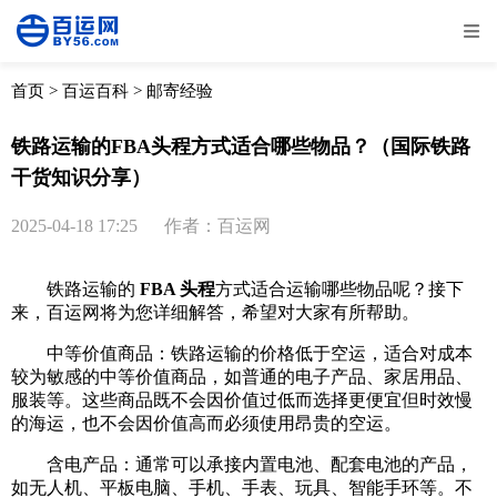
全部
物流资讯
电商资讯
物流百科
首页
>
百运百科
>
邮寄经验
外贸百科
外贸经验
邮寄经验
重要公告
铁路运输的FBA头程方式适合哪些物品？（国际铁路
干货知识分享）
取消
确定
2025-04-18 17:25
作者：百运网
铁路运输的
FBA 头程
方式适合运输哪些物品呢？接下
来，百运网将为您详细解答，希望对大家有所帮助。
中等价值商品：铁路运输的价格低于空运，适合对成本
较为敏感的中等价值商品，如普通的电子产品、家居用品、
服装等。这些商品既不会因价值过低而选择更便宜但时效慢
的海运，也不会因价值高而必须使用昂贵的空运。
含电产品：通常可以承接内置电池、配套电池的产品，
如无人机、平板电脑、手机、手表、玩具、智能手环等。不