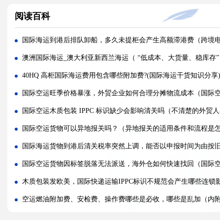
国际空运货物被扣，最快多久可以清关放行?(国际空运干货知识分
阅读百科
国际空运计费重与实际重、体积重怎么换算（国际空运干货知识
普通货物走国际空运最低多少公斤起运（不清楚的外贸人看过来
国际海运到港后排队卸船，多久未提柜会产生高额滞港费（跨境
国际空运和国际快递到底有哪些核心区别（国际物流干货知识分
澳洲国际海运_澳大利亚新西兰海运（ “低成本、大货量、稳库存”
国际空运计费重与实际重、体积重怎么换算（国际空运干货知识
40HQ 高柜国际海运费用包含哪些附加费?(国际海运干货知识分享
国际空运客机和全货机分别适合运什么货物（国际空运干货知识
国际空运旺季价格暴涨，外贸企业如何合理分摊物流成本（国际
如何查询国际快递实时物流轨迹?(国际快递干货知识分享)
国际空运木质包装 IPPC 标识缺少会影响清关吗（不清楚的外贸
国际快递关税收取标准是什么，多少金额免税?(国际快递干货知识
国际空运货物可以异地报关吗？（异地报关的适用条件和流程是
国际快递为什么越重单价越便宜?(国际空运干货知识分享)
国际海运货物到港后清关税率突然上调，能否以申报时间为由按
第一次寄国际快递，详细流程步骤是什么（国际快递干货知识分
国际空运货物因标签脱落无法派送，海外仓如何快速找回（国际
木质包装发欧美，国际快递运输IPPC标识不规范会产生哪些连锁
空运燃油附加费、安检费、操作费哪些是必收，哪些是乱加（内
国际货代拒赔小包丢件，卖家维权取证要点（跨境电商卖家必看