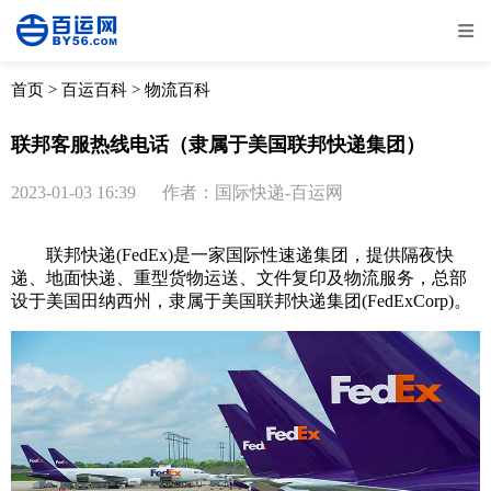
全部
物流资讯
电商资讯
物流百科
首页
>
百运百科
>
物流百科
外贸百科
外贸经验
邮寄经验
重要公告
联邦客服热线电话（隶属于美国联邦快递集团）
取消
确定
2023-01-03 16:39
作者：国际快递-百运网
联邦快递(FedEx)是一家国际性速递集团，提供隔夜快
递、地面快递、重型货物运送、文件复印及物流服务，总部
设于美国田纳西州，隶属于美国联邦快递集团(FedExCorp)。