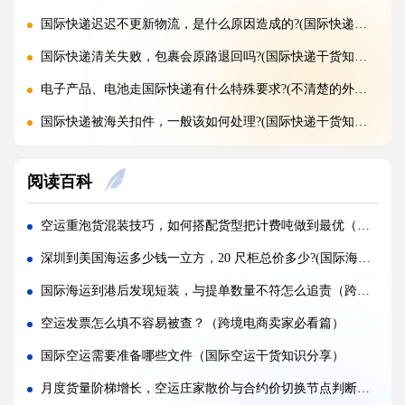
国际快递迟迟不更新物流，是什么原因造成的?(国际快递干货知识分享)
国际快递清关失败，包裹会原路退回吗?(国际快递干货知识分享)
电子产品、电池走国际快递有什么特殊要求?(不清楚的外贸人看过来)
国际快递被海关扣件，一般该如何处理?(国际快递干货知识分享)
国际快递首重续重是什么意思，该怎么理解?(国际快递干货知识分享)
阅读百科
不同国家国际快递报价差距为什么这么大?(国际快递干货知识分享)
国际快递运费是怎么计算的，体积重怎么核算?(国际快递干货知识分享)
空运重泡货混装技巧，如何搭配货型把计费吨做到最优（国际空运干货知识分享）
国际快递可以寄哪些国家，偏远地区能派送吗（国际快递干货知识分享）
深圳到美国海运多少钱一立方，20 尺柜总价多少?(国际海运干货知识分享)
什么是国际快递，和国际物流有什么区别（国际快递干货知识分享）
国际海运到港后发现短装，与提单数量不符怎么追责（跨境电商卖家请注意）
亚马逊 FBA 空运头程，选空派还是纯空运更合适?(国际空运干货知识分享)
空运发票怎么填不容易被查？（跨境电商卖家必看篇）
实木包装走国际空运，一定要做熏蒸吗?(国际空运干货知识分享)
国际空运需要准备哪些文件（国际空运干货知识分享）
空运货物被扣，最快多久可以完成清关放行?(国际空运干货知识分享)
月度货量阶梯增长，空运庄家散价与合约价切换节点判断（国际空运干货知识分享）