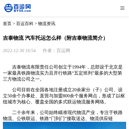
全部
物流资讯
电商资讯
物流百科
首页
>
百运百科
>
物流资讯
外贸百科
外贸经验
邮寄经验
重要公告
吉泰物流 汽车托运怎么样（附吉泰物流简介）
取消
确定
2022-12-30 16:54
作者：百运网
吉泰物流有限责任公司创立于1994年，总部设于北京是
一家最具铁路物流实力且开行铁路“五定班列”最多的大型第
三方物流公司之一。
公司目前在全国各地注册成立20余家分（子）公司、设
立50余个办事处、直营与加盟800余个服务网点，形成了以枢
纽城市为核心、覆盖全国的多式联运物流服务网络。
二十余年来，公司始终瞄准现代物流产业，专注于铁路
物流、公铁联运、铁路“门到门”接取送达、物流供应链