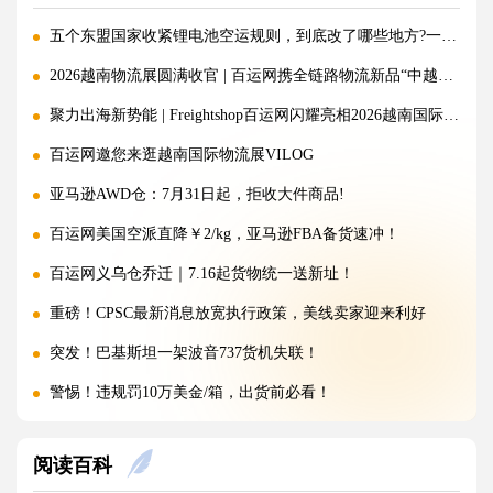
五个东盟国家收紧锂电池空运规则，到底改了哪些地方?一文讲清!
2026越南物流展圆满收官 | 百运网携全链路物流新品“中越美专线”强势出圈！
聚力出海新势能 | Freightshop百运网闪耀亮相2026越南国际物流展
百运网邀您来逛越南国际物流展VILOG
亚马逊AWD仓：7月31日起，拒收大件商品!
百运网美国空派直降￥2/kg，亚马逊FBA备货速冲！
百运网义乌仓乔迁｜7.16起货物统一送新址！
重磅！CPSC最新消息放宽执行政策，美线卖家迎来利好
突发！巴基斯坦一架波音737货机失联！
警惕！违规罚10万美金/箱，出货前必看！
海运价格九连涨，外贸企业称一周一涨扛不住!
阅读百科
警报!美国海关连发四道“封杀令”，你的货还能顺利进美国吗?