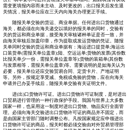
需变更填报内容而未主动、及时更改的，出口报关后发生退
关情况，报关单位应在三天内向海关办理更正手续。
随报关单交验的货运、商业单据。任何进出口货物通过
海关，都必须在向海关递交以填好的报关单的同时，交验有
关的货运和商业单据，接受海关审核诸种单证是否一致，并
由海关审核后加盖印章，作为提取或发运货物的凭证。随报
关单同时交验的货运和商业单据有：海运进口提货单;海运出
口装货单(需报关单位盖章);陆、空运运单;货物的发票(其份数
比报关单少一份，需报关单位盖章等);货物的装箱单(其份数
与发票相等，需报关单位盖章)等。需要说明的是如海关认为
必要，报关单位还应交验贸易合同、定货卡片、产地证明
等。另外，按规定享受减、免税或免验的货物，应在向海关
申请并已办妥手续后，随报关单交验有关证明文件。
进(出)口货物许可证。进出口货物许可证制度，是对进出
口贸易进行管理的一种行政保护手段。我国与世界上大多数
国家一样，也采用这一制度对进出口货物、物品实行全面管
理。必须向海关交验进出口货物许可证的商品并不固定，而
是由国家主管部门随时调整公布。凡按国家规定应申领进出
口货物许可证的商品，报关时都必须交验由对外贸易管理部