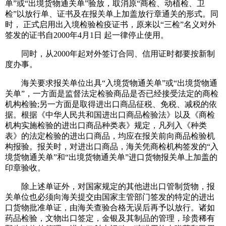
单”或“出境货物通关单”验放，取消原“商检、动植检、卫
检”以放行单、证书及在报关单上加盖放行章通关的形式。同
时， 正式启用出入境检验检疫证书，原来以“三检”名义对外
签发的证书自2000年4月1日 起一律停止使用。
同时，从2000年起对外签订合同、信用证时都要按新制
度办事。
海关要求报关单位出具“入境货物通关单”或“出境货物通
关单”，一方面是监督法定检验商品是否已经接受法定的商检
机构检验;另一方面是取得进出口商品征税、免税、减税的依
据。根据《中华人民共和国进出口商品检验法》以及《商检
机构实施检验的进出口商品种类表》规定，凡列入《种类
表》的法定检验的进出口商品，均应在报关前向商品检验机
构报验。报关时，对进出口商品，海关凭商检机构签发的“入
境货物通关单”和“出境货物通关单”进口货物报关单上加盖的
印章验收。
除上述单证外，对国家规定的其他进出口管制货物，报
关单位也必须向海关提交由国家主管部门签发的特定的进出
口货物批准单证，由海关查验合格无误后再予以放行。诸如
药品检验，文物出口签定，金银及其制品的管理，珍贵稀有