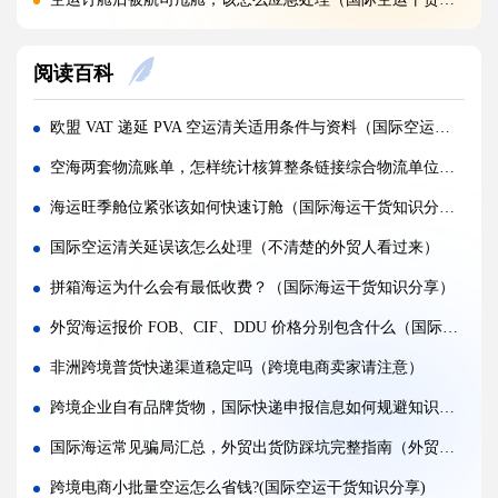
空运货物派送失败，包裹会被如何处置?（不清楚的外贸人看过来）
阅读百科
加急国际空运真的能提速，靠谱吗?(国际空运干货知识分享)
FBA 空运出现丢件破损，理赔流程怎么走（国际空运干货知识分享）
欧盟 VAT 递延 PVA 空运清关适用条件与资料（国际空运干货知识分享）
FBA 空运头程该怎么挑选靠谱物流货代（国际空运干货知识分享）
空海两套物流账单，怎样统计核算整条链接综合物流单位成本（国际物流干货知识分享）
FBA 空运货物超重超尺寸会产生哪些附加费?(不清楚的亚马逊卖家看过来)
海运旺季舱位紧张该如何快速订舱（国际海运干货知识分享）
亚马逊 FBA 空运，空派和纯空运该怎么选择?(不清楚的亚马逊卖家看过来)
国际空运清关延误该怎么处理（不清楚的外贸人看过来）
空运货物被海关布控，如何快速提交材料申诉（国际空运干货知识分享）
拼箱海运为什么会有最低收费？（国际海运干货知识分享）
实木包装走国际空运必须做熏蒸热处理吗（国际空运干货知识分享）
外贸海运报价 FOB、CIF、DDU 价格分别包含什么（国际海运干货知识分享）
国际空运低申报被海关查到，罚款比例是多少?(国际空运干货知识分享)
非洲跨境普货快递渠道稳定吗（跨境电商卖家请注意）
国际空运的运单有什么作用，包含哪些关键信息（国际空运干货知识分享）
跨境企业自有品牌货物，国际快递申报信息如何规避知识产权核查风险（跨境卖家必看篇）
国际海运常见骗局汇总，外贸出货防踩坑完整指南（外贸人必看篇）
跨境电商小批量空运怎么省钱?(国际空运干货知识分享)