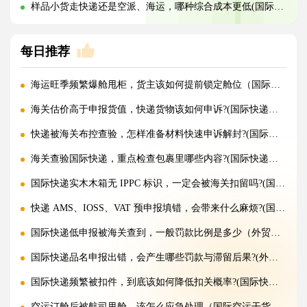
样品小货走快递还是空派、海运，哪种综合成本更低(国际物流干货知识分享)
每日推荐
海运旺季频繁爆舱甩柜，货主该如何提前锁定舱位（国际海运干货知识分享）
海关估价高于申报货值，快递货物该如何申诉?(国际快递干货知识分享)
快递被海关布控查验，怎样准备材料快速申诉解封?(国际快递干货知识分享)
海关查验国际快递，重点检查包裹里哪些内容?(国际快递干货知识分享)
国际快递实木木箱无 IPPC 标识，一定会被海关扣留吗?(国际快递干货知识分享)
快递 AMS、IOSS、VAT 预申报填错，会带来什么麻烦?(国际快递干货知识分享)
国际快递低申报被海关查到，一般罚款比例是多少（外贸人请注意）
国际快递品名申报出错，会产生哪些罚款与滞留后果?(外贸人请注意)
国际快递频繁被扣件，到底该如何降低扣关概率?(国际快递干货知识分享)
空运订舱后被航司甩舱，该怎么应急处理（国际空运干货知识分享）