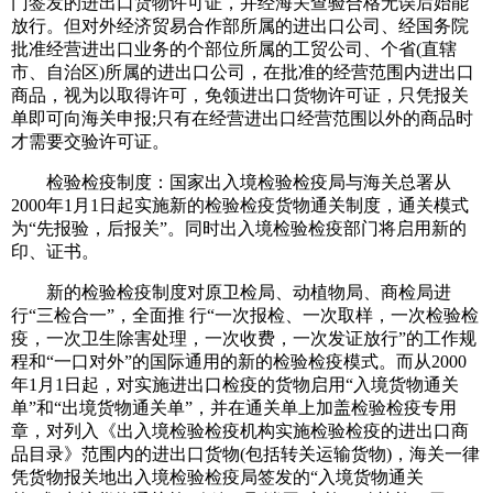
门签发的进出口货物许可证，并经海关查验合格无误后始能
放行。但对外经济贸易合作部所属的进出口公司、经国务院
批准经营进出口业务的个部位所属的工贸公司、个省(直辖
市、自治区)所属的进出口公司，在批准的经营范围内进出口
商品，视为以取得许可，免领进出口货物许可证，只凭报关
单即可向海关申报;只有在经营进出口经营范围以外的商品时
才需要交验许可证。
检验检疫制度：国家出入境检验检疫局与海关总署从
2000年1月1日起实施新的检验检疫货物通关制度，通关模式
为“先报验，后报关”。同时出入境检验检疫部门将启用新的
印、证书。
新的检验检疫制度对原卫检局、动植物局、商检局进
行“三检合一”，全面推 行“一次报检、一次取样，一次检验检
疫，一次卫生除害处理，一次收费，一次发证放行”的工作规
程和“一口对外”的国际通用的新的检验检疫模式。而从2000
年1月1日起，对实施进出口检疫的货物启用“入境货物通关
单”和“出境货物通关单”，并在通关单上加盖检验检疫专用
章，对列入《出入境检验检疫机构实施检验检疫的进出口商
品目录》范围内的进出口货物(包括转关运输货物)，海关一律
凭货物报关地出入境检验检疫局签发的“入境货物通关