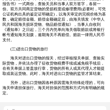
报告书》一式两份，查验关员和当事人双方签字，各留一
份。双方共同商定货物的受损程度或修理费用(必要时，可凭
公证机构出具的鉴定证明确定)，以海关审定的完税价格为基
数，确定赔偿金额。赔偿金额确定后，由海关填发《中华人
民共和国海关损坏货物、物品赔偿通知》，当事人自收到
《通知单》之日起，三个月内凭单向海关领取赔款或将银行
帐号通知海关划拨，逾期海关不再赔偿。赔款一律用人民币
支付。
(三)进出口货物的放行
海关对进出口货物的报关，经过审核报关单据、查验实
际货物，并依法办理了征收货物税费手续或减免税手续后，
在有关单据上签盖放行章，货物的所有人或其代理人才能提
取或装运货物。此时，海关对进出口货物的监管才算结束。
另外，进出口货物因各种原因需海关特殊处理的，可向
海关申请担保放行。海关对担保的范围和方式均有明确的规
定。