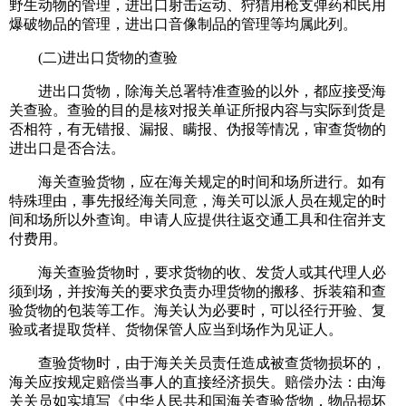
野生动物的管理，进出口射击运动、狩猎用枪支弹药和民用
爆破物品的管理，进出口音像制品的管理等均属此列。
(二)进出口货物的查验
进出口货物，除海关总署特准查验的以外，都应接受海
关查验。查验的目的是核对报关单证所报内容与实际到货是
否相符，有无错报、漏报、瞒报、伪报等情况，审查货物的
进出口是否合法。
海关查验货物，应在海关规定的时间和场所进行。如有
特殊理由，事先报经海关同意，海关可以派人员在规定的时
间和场所以外查询。申请人应提供往返交通工具和住宿并支
付费用。
海关查验货物时，要求货物的收、发货人或其代理人必
须到场，并按海关的要求负责办理货物的搬移、拆装箱和查
验货物的包装等工作。海关认为必要时，可以径行开验、复
验或者提取货样、货物保管人应当到场作为见证人。
查验货物时，由于海关关员责任造成被查货物损坏的，
海关应按规定赔偿当事人的直接经济损失。赔偿办法：由海
关关员如实填写《中华人民共和国海关查验货物，物品损坏