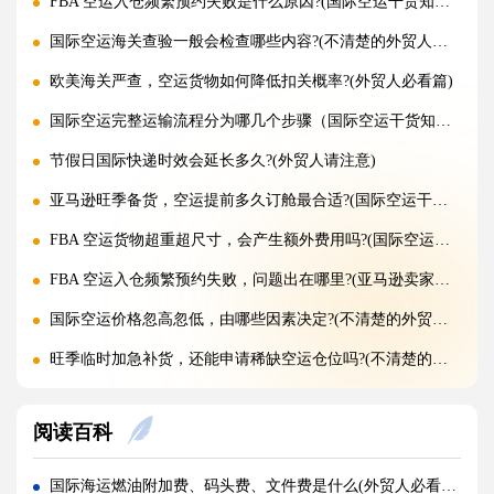
FBA 空运入仓频繁预约失败是什么原因?(国际空运干货知识分享)
国际空运海关查验一般会检查哪些内容?(不清楚的外贸人看过来)
欧美海关严查，空运货物如何降低扣关概率?(外贸人必看篇)
国际空运完整运输流程分为哪几个步骤（国际空运干货知识分享）
节假日国际快递时效会延长多久?(外贸人请注意)
亚马逊旺季备货，空运提前多久订舱最合适?(国际空运干货知识分享)
FBA 空运货物超重超尺寸，会产生额外费用吗?(国际空运干货知识分享)
FBA 空运入仓频繁预约失败，问题出在哪里?(亚马逊卖家请注意)
国际空运价格忽高忽低，由哪些因素决定?(不清楚的外贸人看过来)
旺季临时加急补货，还能申请稀缺空运仓位吗?(不清楚的外贸人看过来)
黑五圣诞空运爆仓，提前多久锁舱可避开港口长时间排队?(不清楚的跨境卖家看过来)
阅读百科
实木托盘无 IPPC 标识，空运落地除销毁外有哪些整改方式(国际空运干货知识分享)
空运到仓长期不上架，如何区分物流延误与亚马逊仓内拥堵?(国际空运干货知识分享)
国际海运燃油附加费、码头费、文件费是什么(外贸人必看篇)