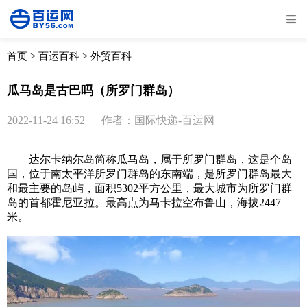
全部
物流资讯
电商资讯
物流百科
首页
>
百运百科
>
外贸百科
外贸百科
外贸经验
邮寄经验
重要公告
瓜马岛是古巴吗（所罗门群岛）
取消
确定
2022-11-24 16:52
作者：国际快递-百运网
达尔卡纳尔岛简称瓜马岛，属于所罗门群岛，这是个岛
国，位于南太平洋所罗门群岛的东南端，是所罗门群岛最大
和最主要的岛屿，面积5302平方公里，最大城市为所罗门群
岛的首都霍尼亚拉。最高点为马卡拉空布鲁山，海拔2447
米。