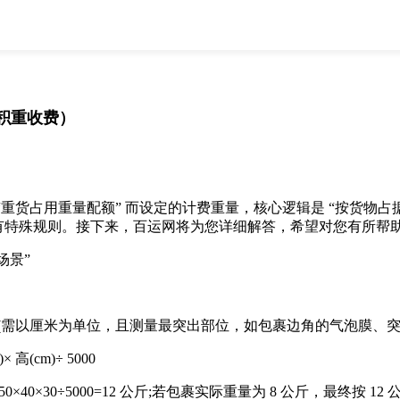
全部
物流资讯
电商资讯
物流百科
外贸百科
外贸经验
邮寄经验
重要公告
积重收费）
取消
确定
与 “重货占用重量配额” 而设定的计费重量，核心逻辑是 “按货
有特殊规则。接下来，百运网将为您详细解答，希望对您有所帮
场景”
(需以厘米为单位，且测量最突出部位，如包裹边角的气泡膜、突
(cm)÷ 5000
0×40×30÷5000=12 公斤;若包裹实际重量为 8 公斤，最终按 1