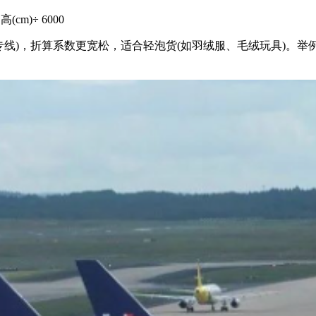
cm)÷ 6000
，折算系数更宽松，适合轻泡货(如羽绒服、毛绒玩具)。举例：同样 50