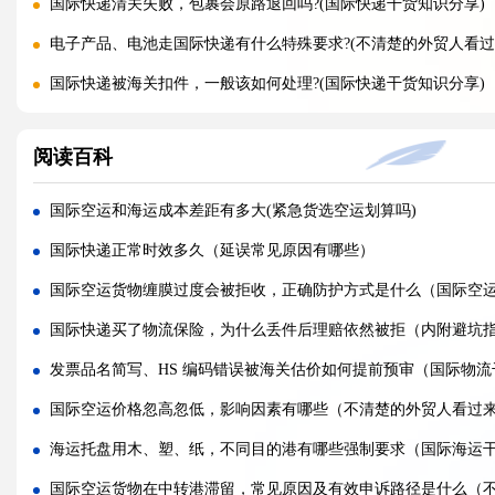
国际快递清关失败，包裹会原路退回吗?(国际快递干货知识分享)
电子产品、电池走国际快递有什么特殊要求?(不清楚的外贸人看过
国际快递被海关扣件，一般该如何处理?(国际快递干货知识分享)
国际快递首重续重是什么意思，该怎么理解?(国际快递干货知识分
阅读百科
不同国家国际快递报价差距为什么这么大?(国际快递干货知识分享
国际快递运费是怎么计算的，体积重怎么核算?(国际快递干货知识
国际空运和海运成本差距有多大(紧急货选空运划算吗)
国际快递可以寄哪些国家，偏远地区能派送吗（国际快递干货知
国际快递正常时效多久（延误常见原因有哪些）
什么是国际快递，和国际物流有什么区别（国际快递干货知识分
国际空运货物缠膜过度会被拒收，正确防护方式是什么（国际空
亚马逊 FBA 空运头程，选空派还是纯空运更合适?(国际空运干货
国际快递买了物流保险，为什么丢件后理赔依然被拒（内附避坑
实木包装走国际空运，一定要做熏蒸吗?(国际空运干货知识分享)
发票品名简写、HS 编码错误被海关估价如何提前预审（国际物
空运货物被扣，最快多久可以完成清关放行?(国际空运干货知识分
国际空运价格忽高忽低，影响因素有哪些（不清楚的外贸人看过
国际空运税费由谁承担，到门和到港费用差别在哪?(不清楚的外贸
海运托盘用木、塑、纸，不同目的港有哪些强制要求（国际海运
多家货代空运报价差异大，该如何辨别虚高报价?(国际空运干货知
国际空运货物在中转港滞留，常见原因及有效申诉路径是什么（