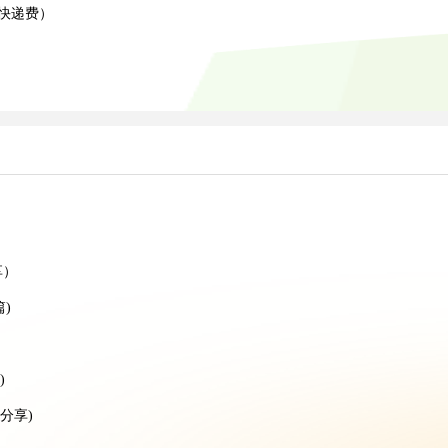
约快递费）
）
）
）
）
享）
)
)
分享)