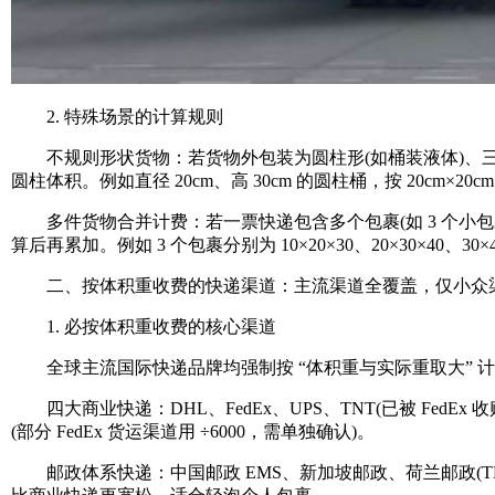
2. 特殊场景的计算规则
不规则形状货物：若货物外包装为圆柱形(如桶装液体)、三角形(
圆柱体积。例如直径 20cm、高 30cm 的圆柱桶，按 20cm×20c
多件货物合并计费：若一票快递包含多个包裹(如 3 个小包裹)，
算后再累加。例如 3 个包裹分别为 10×20×30、20×30×40、30×40×5
二、按体积重收费的快递渠道：主流渠道全覆盖，仅小众
1. 必按体积重收费的核心渠道
全球主流国际快递品牌均强制按 “体积重与实际重取大” 
四大商业快递：DHL、FedEx、UPS、TNT(已被 FedEx 
(部分 FedEx 货运渠道用 ÷6000，需单独确认)。
邮政体系快递：中国邮政 EMS、新加坡邮政、荷兰邮政(TNT P