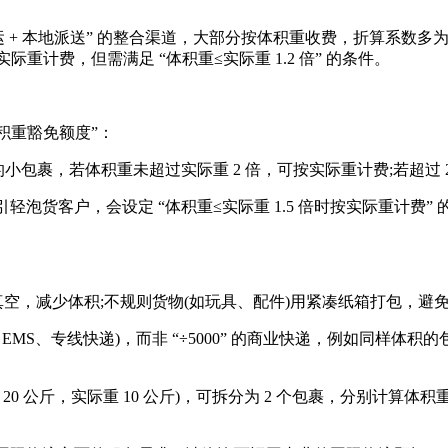
地派送” 的整合渠道，大部分按体积重收费，折算系数多为 ÷500
际重计费，但需满足 “体积重≤实际重 1.2 倍” 的条件。
积重豁免额度”：
的小包裹，若体积重未超过实际重 2 倍，可按实际重计费;若超过 
泡货客户，会设定 “体积重≤实际重 1.5 倍时按实际重计费
少体积;不规则货物(如玩具、配件)用紧凑纸箱打包，避免留过多空
S、专线快递)，而非 “÷5000” 的商业快递，例如同样体积的包裹，
斤，实际重 10 公斤)，可拆分为 2 个包裹，分别计算体积重(如
。