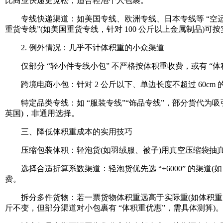
比商业快递更宽松，适合轻泡个人包裹。
专线快递渠道：如美国专线、欧洲专线、日本专线等 “空运 + 本
重货专线”(如美国重货专线，针对 100 公斤以上金属制品)可按实
2. 例外情况：几乎不计体积重的小众渠道
仅部分 “轻小件专线小包” 不严格按体积重收费，或有 “体
跨境电商小包：针对 2 公斤以下、单边长度不超过 60cm 
特定品类专线：如 “服装专线”“饰品专线”，部分货代为吸引轻
英国)，非通用选择。
三、降低体积重成本的实用技巧
压缩包装体积：轻泡货(如羽绒服、被子)用真空压缩袋抽真空，减
选择合适折算系数渠道：轻泡货优先选 “÷6000” 的渠道(如 EM
费。
拆分多件货物：若一票货物体积重远高于实际重(如体积重 20 公
斤不变，但部分渠道对小包裹有 “体积重优惠”，需具体测算)