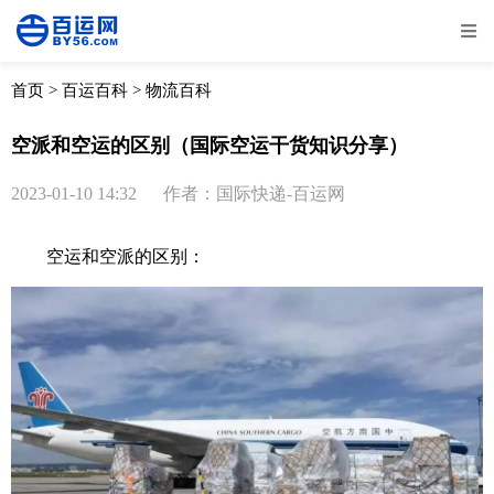
全部
物流资讯
电商资讯
物流百科
首页
>
百运百科
>
物流百科
外贸百科
外贸经验
邮寄经验
重要公告
空派和空运的区别（国际空运干货知识分享）
取消
确定
2023-01-10 14:32
作者：国际快递-百运网
空运
和空派的区别：