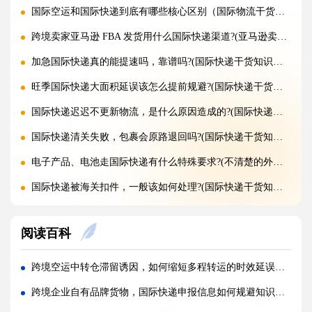
国际空运和国际快递到底有哪些核心区别（国际物流干货知识分享）
跨境卖家亚马逊 FBA 发货用什么国际快递渠道?(亚马逊卖家必看篇)
加急国际快递真的能提速吗，靠谱吗?(国际快递干货知识分享)
旺季国际快递大面积延误该怎么提前规避?(国际快递干货知识分享)
国际快递迟迟不更新物流，是什么原因造成的?(国际快递干货知识分享)
国际快递清关失败，包裹会原路退回吗?(国际快递干货知识分享)
电子产品、电池走国际快递有什么特殊要求?(不清楚的外贸人看过来)
国际快递被海关扣件，一般该如何处理?(国际快递干货知识分享)
国际快递首重续重是什么意思，该怎么理解?(国际快递干货知识分享)
阅读百科
不同国家国际快递报价差距为什么这么大?(国际快递干货知识分享)
国际快递运费是怎么计算的，体积重怎么核算?(国际快递干货知识分享)
跨境空运中转仓滞留诱因，如何缩短多程转运的时效延误周期（国际空运干货知识分享）
国际快递可以寄哪些国家，偏远地区能派送吗（国际快递干货知识分享）
跨境企业自有品牌货物，国际快递申报信息如何规避知识产权核查风险（跨境卖家必看篇）