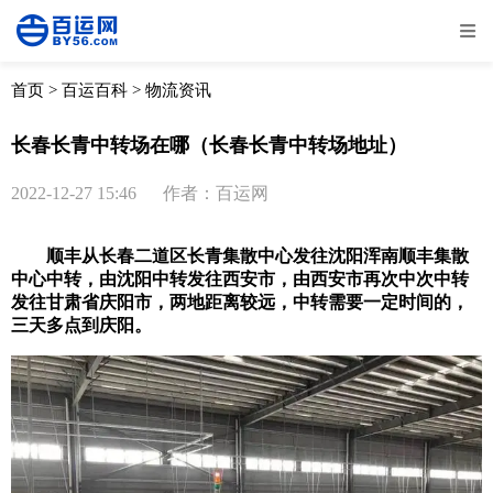
全部
物流资讯
电商资讯
物流百科
首页
>
百运百科
>
物流资讯
外贸百科
外贸经验
邮寄经验
重要公告
长春长青中转场在哪（长春长青中转场地址）
取消
确定
2022-12-27 15:46
作者：百运网
顺丰从长春二道区长青集散中心发往沈阳浑南顺丰集散
中心中转，由沈阳中转发往西安市，由西安市再次中次中转
发往甘肃省庆阳市，两地距离较远，中转需要一定时间的，
三天多点到庆阳。