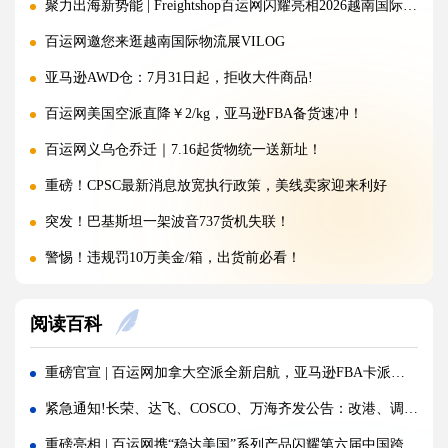
聚力出海新势能 | Freightshop百运网闪耀亮相2026越南国际物流展
百运网邀您来逛越南国际物流展VILOG
亚马逊AWD仓：7月31日起，拒收大件商品!
百运网美国空派直降￥2/kg，亚马逊FBA备货速冲！
百运网义乌仓乔迁｜7.16起货物统一送新址！
重磅！CPSC最新消息放宽执行政策，美线卖家迎来利好
突发！巴基斯坦一架波音737货机失联！
警惕！违规罚10万美金/箱，出货前必看！
海运价格九连涨，外贸企业称一周一涨扛不住!
阅读百科
警报!美国海关连发四道“封杀令”，你的货还能顺利进美国吗?
百运网邀您来上海双年展逛展领钱啦！
重磅官宣 | 百运网加拿大空派全新启航，亚马逊FBA卡派大件无忧！
百运网端午假期不打烊，各仓收发货安排速看！
紧急通知!长荣、达飞、COSCO、万海齐发公告：改港、调航!所有费用风险全由客户自担！
高光时刻 | 百运网携“稳达美国”系列产品闪耀亮相2026赛狐ERP跨境AI增长峰会
重磅亮相 | 百运网携“稳达美国”系列产品闪耀第六届中国跨境电商交易会，新客免单福利来袭！