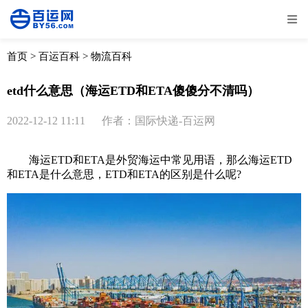
全部
物流资讯
电商资讯
物流百科
首页
>
百运百科
>
物流百科
外贸百科
外贸经验
邮寄经验
重要公告
etd什么意思（海运ETD和ETA傻傻分不清吗）
取消
确定
2022-12-12 11:11
作者：国际快递-百运网
海运
ETD和ETA是外贸海运中常见用语，那么海运ETD
和ETA是什么意思，ETD和ETA的区别是什么呢?