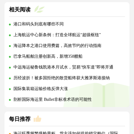
相关阅读
港口和码头到底有哪些不同
上海航运中心新条例：打造全球航运“超级枢纽”
海运降本之港口使用费篇，高效节约的行动指南
巴拿马船舶注册创新高，新增358艘船
中远海运秘鲁钱凯港本月试水，贸易“快车道”即将开通
历经波折！被多国拒绝的散货船终获大雅茅斯港接纳
国际集装箱运输价格反弹大涨
剖析国际海运里 Bullet非标准术语的可能性
每日推荐
海运旺季频繁爆舱甩柜，货主该如何提前锁定舱位（国际海运干货知识分享）