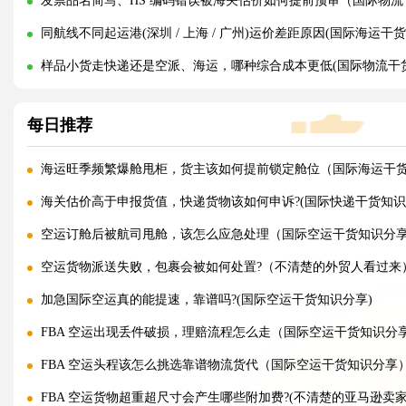
发票品名简写、HS 编码错误被海关估价如何提前预审（国际物
同航线不同起运港(深圳 / 上海 / 广州)运价差距原因(国际海运干
样品小货走快递还是空派、海运，哪种综合成本更低(国际物流干
每日推荐
海运旺季频繁爆舱甩柜，货主该如何提前锁定舱位（国际海运干
海关估价高于申报货值，快递货物该如何申诉?(国际快递干货知识
空运订舱后被航司甩舱，该怎么应急处理（国际空运干货知识分
空运货物派送失败，包裹会被如何处置?（不清楚的外贸人看过来
加急国际空运真的能提速，靠谱吗?(国际空运干货知识分享)
FBA 空运出现丢件破损，理赔流程怎么走（国际空运干货知识分
FBA 空运头程该怎么挑选靠谱物流货代（国际空运干货知识分享
FBA 空运货物超重超尺寸会产生哪些附加费?(不清楚的亚马逊卖家