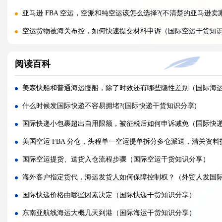
亚马逊 FBA 空运，空派和纯空运该怎么选择?(不清楚的亚马逊卖
空运货物被海关布控，如何快速提交材料申诉（国际空运干货知
实木包装走国际空运必须做熏蒸热处理吗（国际空运干货知识分
阅读百科
国际空运低申报被海关查到，罚款比例是多少?(国际空运干货知识
国际空运的运单有什么作用，包含哪些关键信息（国际空运干货
美森快船和普通海运慢船，除了时效还有哪些隐性差别（国际海
国内哪些港口是国际空运主流始发机场（国际空运干货知识分享
什么时候发国际快递不容易拥堵?(国际快递干货知识分享)
什么是泡货、重货，国际空运分别怎么定价（国际空运干货知识
国际快递小包裹超出自用限额，被征税后如何申诉减免（国际快
国际空运直达与中转航班，该如何选择（不清楚的外贸人看过来
美国空运 FBA 分仓，头程单一空运提单拆分多仓派送，清关资
国际空运客机和全货机分别适合运什么货物（国际空运干货知识
国际空运提货、送货入仓流程步骤（国际空运干货知识分享）
国际空运直达与中转航班，该如何选择（国际快递干货知识分享
海外客户指定货代，海运发货人如何保障控制权？（外贸人发国
国际空运完整运输流程分为哪几个步骤（国际空运干货知识分享
国际快递价格由哪些因素决定（国际快递干货知识分享）
国际空运和国际快递到底有哪些核心区别（国际物流干货知识分
东南亚航线海运大概几天到港（国际海运干货知识分享）