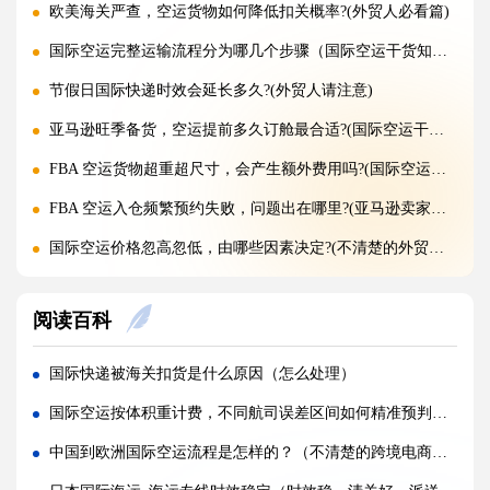
欧美海关严查，空运货物如何降低扣关概率?(外贸人必看篇)
国际空运完整运输流程分为哪几个步骤（国际空运干货知识分享）
节假日国际快递时效会延长多久?(外贸人请注意)
亚马逊旺季备货，空运提前多久订舱最合适?(国际空运干货知识分享)
FBA 空运货物超重超尺寸，会产生额外费用吗?(国际空运干货知识分享)
FBA 空运入仓频繁预约失败，问题出在哪里?(亚马逊卖家请注意)
国际空运价格忽高忽低，由哪些因素决定?(不清楚的外贸人看过来)
旺季临时加急补货，还能申请稀缺空运仓位吗?(不清楚的外贸人看过来)
阅读百科
黑五圣诞空运爆仓，提前多久锁舱可避开港口长时间排队?(不清楚的跨境卖家看过来)
实木托盘无 IPPC 标识，空运落地除销毁外有哪些整改方式(国际空运干货知识分享)
国际快递被海关扣货是什么原因（怎么处理）
空运到仓长期不上架，如何区分物流延误与亚马逊仓内拥堵?(国际空运干货知识分享)
国际空运按体积重计费，不同航司误差区间如何精准预判（国际空运干货知识分享）
美仓热门地址，空派派送经常拒收该怎么处理（不清楚的跨境卖家看过来）
中国到欧洲国际空运流程是怎样的？（不清楚的跨境电商卖家看过来）
海关认定货值偏高征税，有合规申诉减免税费的办法吗（国际快递干货知识分享）