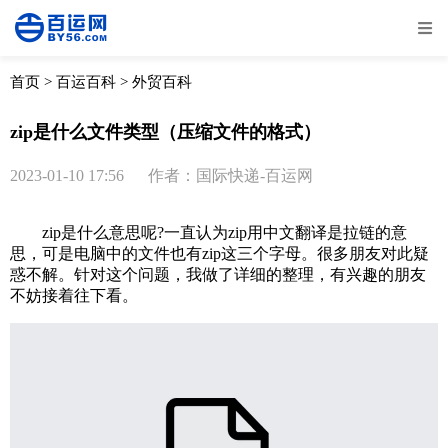
全部
物流资讯
电商资讯
物流百科
首页
>
百运百科
>
外贸百科
外贸百科
外贸经验
邮寄经验
重要公告
zip是什么文件类型（压缩文件的格式）
取消
确定
2023-01-10 17:56
作者：国际快递-百运网
zip是什么意思呢?一直认为zip用中文翻译是拉链的意
思，可是电脑中的文件也有zip这三个字母。很多朋友对此疑
惑不解。针对这个问题，我做了详细的整理，有兴趣的朋友
不妨接着往下看。