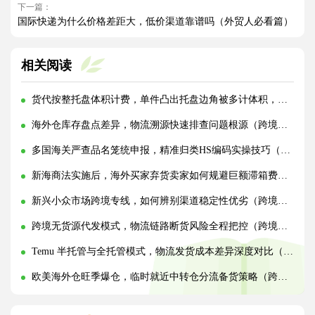
下一篇：
国际快递为什么价格差距大，低价渠道靠谱吗（外贸人必看篇）
相关阅读
货代按整托盘体积计费，单件凸出托盘边角被多计体积，整改打包实操方法（国际物流干货知识分享）
海外仓库存盘点差异，物流溯源快速排查问题根源（跨境物流干货知识分享）
多国海关严查品名笼统申报，精准归类HS编码实操技巧（国际物流干货知识分享）
新海商法实施后，海外买家弃货卖家如何规避巨额滞箱费（跨境电商卖家必看篇）
新兴小众市场跨境专线，如何辨别渠道稳定性优劣（跨境物流干货知识分享）
跨境无货源代发模式，物流链路断货风险全程把控（跨境物流干货知识分享）
Temu 半托管与全托管模式，物流发货成本差异深度对比（跨境物流干货知识分享）
欧美海外仓旺季爆仓，临时就近中转仓分流备货策略（跨境电商卖家请注意）