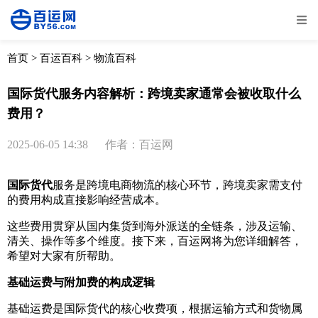
全部
物流资讯
电商资讯
物流百科
首页
>
百运百科
>
物流百科
外贸百科
外贸经验
邮寄经验
重要公告
国际货代服务内容解析：跨境卖家通常会被收取什么
费用？
取消
确定
2025-06-05 14:38
作者：百运网
国际货代
服务是跨境电商物流的核心环节，跨境卖家需支付
的费用构成直接影响经营成本。
这些费用贯穿从国内集货到海外派送的全链条，涉及运输、
清关、操作等多个维度。接下来，百运网将为您详细解答，
希望对大家有所帮助。
基础运费与附加费的构成逻辑
基础运费是国际货代的核心收费项，根据运输方式和货物属