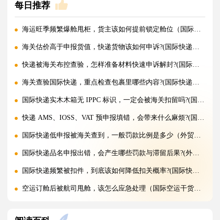
每日推荐
海运旺季频繁爆舱甩柜，货主该如何提前锁定舱位（国际海运干货知识分享）
海关估价高于申报货值，快递货物该如何申诉?(国际快递干货知识分享)
快递被海关布控查验，怎样准备材料快速申诉解封?(国际快递干货知识分享)
海关查验国际快递，重点检查包裹里哪些内容?(国际快递干货知识分享)
国际快递实木木箱无 IPPC 标识，一定会被海关扣留吗?(国际快递干货知识分享)
快递 AMS、IOSS、VAT 预申报填错，会带来什么麻烦?(国际快递干货知识分享)
国际快递低申报被海关查到，一般罚款比例是多少（外贸人请注意）
国际快递品名申报出错，会产生哪些罚款与滞留后果?(外贸人请注意)
国际快递频繁被扣件，到底该如何降低扣关概率?(国际快递干货知识分享)
空运订舱后被航司甩舱，该怎么应急处理（国际空运干货知识分享）
空运货物派送失败，包裹会被如何处置?（不清楚的外贸人看过来）