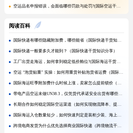
空运品名申报错误，会面临哪些罚款与处罚?(国际空运干货知识分享)
国际空运货物被扣，最快多久可以清关放行?(国际空运干货知识分享)
阅读百科
国际空运计费重与实际重、体积重怎么换算（国际空运干货知识分享）
普通货物走国际空运最低多少公斤起运（不清楚的外贸人看过来）
国际快递有哪些隐藏附加费，哪些能省（国际快递干货知识分享）
国际空运和国际快递到底有哪些核心区别（国际物流干货知识分享）
国际快递一般要多久才能到？（国际快递干货知识分享）
国际空运计费重与实际重、体积重怎么换算（国际空运干货知识分享）
工厂出货走海运，如何拿到稳定低价舱位?(国际海运干货知识分享)
国际空运客机和全货机分别适合运什么货物（国际空运干货知识分享）
空运 “泡货贴重” 实操：如何用重货补贴泡货省运费（国际空运干货知识分享）
如何查询国际快递实时物流轨迹?(国际快递干货知识分享)
国际海运旺季附加费什么时候上涨，卖家怎么提前锁价（国际海运干货知识分享）
国际快递关税收取标准是什么，多少金额免税?(国际快递干货知识分享)
带电产品空运未做UN38.3，仅凭货代承诺安全出货有哪些真实风险（国际空运干货知识分享）
国际快递为什么越重单价越便宜?(国际空运干货知识分享)
长期合作如何稳定国际空运渠道（如何实现物流降本、提质、稳效）
第一次寄国际快递，详细流程步骤是什么（国际快递干货知识分享）
国际海运入仓数量短少，如何快速判定是装柜少装、海上丢失还是仓库漏扫（国际海运干货知识分享）
跨境电商发货为什么优先选择商业国际快递（跨境物流干货知识分享）