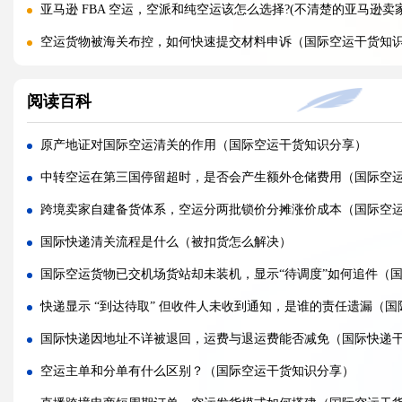
亚马逊 FBA 空运，空派和纯空运该怎么选择?(不清楚的亚马逊卖
空运货物被海关布控，如何快速提交材料申诉（国际空运干货知
实木包装走国际空运必须做熏蒸热处理吗（国际空运干货知识分
阅读百科
国际空运低申报被海关查到，罚款比例是多少?(国际空运干货知识
国际空运的运单有什么作用，包含哪些关键信息（国际空运干货
原产地证对国际空运清关的作用（国际空运干货知识分享）
国内哪些港口是国际空运主流始发机场（国际空运干货知识分享
中转空运在第三国停留超时，是否会产生额外仓储费用（国际空
什么是泡货、重货，国际空运分别怎么定价（国际空运干货知识
跨境卖家自建备货体系，空运分两批锁价分摊涨价成本（国际空
国际空运直达与中转航班，该如何选择（不清楚的外贸人看过来
国际快递清关流程是什么（被扣货怎么解决）
国际空运客机和全货机分别适合运什么货物（国际空运干货知识
国际空运货物已交机场货站却未装机，显示“待调度”如何追件（
国际空运直达与中转航班，该如何选择（国际快递干货知识分享
快递显示 “到达待取” 但收件人未收到通知，是谁的责任遗漏（
国际空运完整运输流程分为哪几个步骤（国际空运干货知识分享
国际快递因地址不详被退回，运费与退运费能否减免（国际快递
国际空运和国际快递到底有哪些核心区别（国际物流干货知识分
空运主单和分单有什么区别？（国际空运干货知识分享）