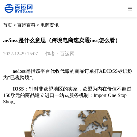
全部
物流资讯
电商资讯
物流百科
首页
>
百运百科
>
电商资讯
外贸百科
外贸经验
邮寄经验
重要公告
ae/ioss是什么意思（跨境电商速卖通ioss怎么看）
取消
确定
2022-12-29 15:07
作者：百运网
ae/ioss是指该平台代收代缴的商品订单打AE/IOSS标识称
为“已税跨境”。
IOSS
：针对非欧盟地区的卖家，欧盟为内在价值不超过
150欧元的商品建立进口一站式服务机制：Import-One-Stop
Shop。