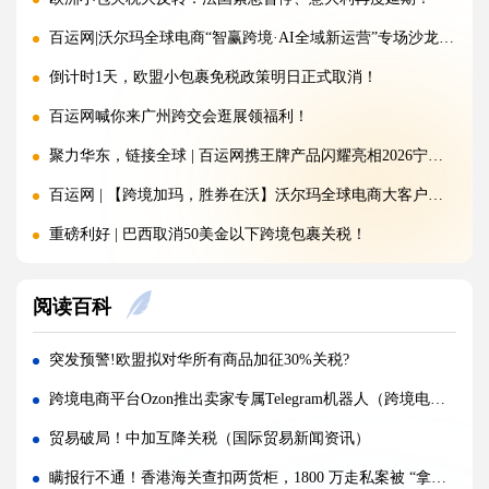
百运网|沃尔玛全球电商“智赢跨境·AI全域新运营”专场沙龙圆满收官!
倒计时1天，欧盟小包裹免税政策明日正式取消！
百运网喊你来广州跨交会逛展领福利！
聚力华东，链接全球 | 百运网携王牌产品闪耀亮相2026宁波跨境电商出口博览会!
百运网 | 【跨境加玛，胜券在沃】沃尔玛全球电商大客户产业带沙龙圆满收官!
重磅利好 | 巴西取消50美金以下跨境包裹关税！
注意：金税四期重拳出击，大批跨境卖家补税补到要破产!
阅读百科
150欧元免税时代即将终结！欧盟新政落地，跨境卖家如何破局？
突发 | 特朗普签署文件：美国将对这些产品加征100%关税，全球贸易再掀波澜！
突发预警!欧盟拟对华所有商品加征30%关税?
百运网 | 沃尔玛平台招商分享大会圆满收官!双向赋能，共启跨境出海新征程
跨境电商平台Ozon推出卖家专属Telegram机器人（跨境电商新闻资讯）
落幕不散场，聚力新征程 | 百运网惊艳亮相福州跨交会，完美收官！
贸易破局！中加互降关税（国际贸易新闻资讯）
国际海运公司MSC 波斯湾航线新政震动跨境物流（强制终止+加价 800 美元）
瞒报行不通！香港海关查扣两货柜，1800 万走私案被 “拿捏”（国际贸易新闻资讯）