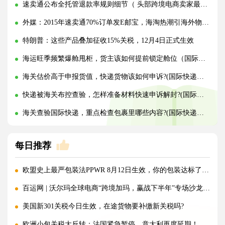
速卖通公布全托管退款率规则细节（ 头部跨境电商卖家最高可享免罚）
外媒：2015年速卖通70%订单发E邮宝，海淘热潮引海外物流商关注
特朗普：这些产品叠加征收15%关税，12月4日正式生效
海运旺季频繁爆舱甩柜，货主该如何提前锁定舱位（国际海运干货知识分享）
海关估价高于申报货值，快递货物该如何申诉?(国际快递干货知识分享)
快递被海关布控查验，怎样准备材料快速申诉解封?(国际快递干货知识分享)
海关查验国际快递，重点检查包裹里哪些内容?(国际快递干货知识分享)
每日推荐
欧盟史上最严包装法PPWR 8月12日生效，你的包装达标了吗？
百运网 | 沃尔玛全球电商“跨境加玛，赢战下半年”专场沙龙圆满收官!
美国新301关税今日生效，在途货物要补缴新关税吗?
欧洲小包关税大反转：法国紧急暂停、意大利再度延期！