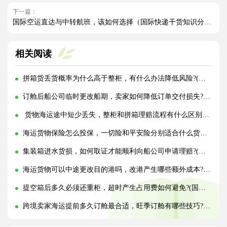
下一篇：
国际空运直达与中转航班，该如何选择（国际快递干货知识分享）
相关阅读
拼箱货丢货概率为什么高于整柜，有什么办法降低风险?(国际海运干货知识分享)
订舱后船公司临时更改船期，卖家如何降低订单交付损失?(国际海运干货知识分享)
货物海运途中短少丢失，整柜和拼箱理赔流程有什么区别?(国际海运干货知识分享)
海运货物保险怎么投保，一切险和平安险分别适合什么货物?(国际海运干货知识分享)
集装箱进水货损，如何取证才能顺利向船公司申请理赔?(国际海运干货知识分享)
海运货物可以中途更改目的港吗，改港产生哪些额外成本?(国际海运干货知识分享)
提空箱后多久必须还重柜，超时产生占用费如何避免?(国际海运干货知识分享)
跨境卖家海运提前多久订舱最合适，旺季订舱有哪些技巧?(国际海运干货知识分享)