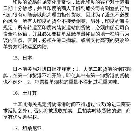
印度的贸易商场变化非常快，因此印度的客户对于装船
日期十分敏感，并且印度的商人了解到船公司有到签的行为
他们很有可能会以此为理由拒付货款。因此为了避免不必要
的风险，所有去印度的货全不接受倒签。另外，印度的海关
规定，所有转运至印度内陆货运站的货物，必须由船公司负
责全程运输，并且必须要提单及舱单最终目的地一栏填写为
该内陆点。否则，必须在港口掏箱。或者支付高额的更改舱
单费方可转运至内陆。
15、日本
日本港务局对进口烟花规定：1、去第二卸货港的烟花船
舱，在第一卸货港不准开舱，即使其中有第一卸货港的货物
也不例外，2、每票提单烟花的重量不得超过毛重80吨。
16、土耳其
土耳其海关规定货物滞港时间不得超过45天(除进口商要
求延期之外)，否则将被没收拍卖，且拍卖时该货物的进口商
享有优先购买权。
17、坦桑尼亚