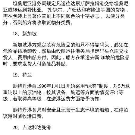
坦桑尼亚港务局规定凡运往达累斯萨拉姆港交给坦桑尼
亚或转运到赞比亚、 扎伊尔、卢旺达和布隆迪等国的货物，
需在包装上显著位置刷上不同颜色的十字标志， 以便分类
分，否则船方将收取货物分类费。
18、新加坡
新加坡港方规定装有危险品的船只不得靠码头，必须在
危险品锚地卸驳，然后由驳船运往港务局指定码头仓库交收
货人，费用由船方付。因此，船方在承运去新 加坡的危险品
时，要求发货人付危险品补贴。
19、荷兰
鹿特丹港自1996年1月1日开始采用“绿奖”制度，对5万载
重吨以上的原油轮，按其设备、航运等方面的情况评出等
级，若取得高等级，在进港运费方面给予折扣。
鹿特丹港务局对安全且无害于生态环境的船舶，在停泊
该港时减收港口费。
20、吉达和达曼港