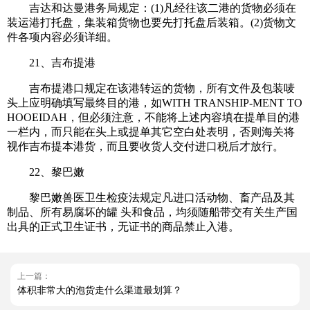
吉达和达曼港务局规定：(1)凡经往该二港的货物必须在
装运港打托盘，集装箱货物也要先打托盘后装箱。(2)货物文
件各项内容必须详细。
21、吉布提港
吉布提港口规定在该港转运的货物，所有文件及包装唛
头上应明确填写最终目的港，如WITH TRANSHIP-MENT TO
HOOEIDAH，但必须注意，不能将上述内容填在提单目的港
一栏内，而只能在头上或提单其它空白处表明，否则海关将
视作吉布提本港货，而且要收货人交付进口税后才放行。
22、黎巴嫩
黎巴嫩兽医卫生检疫法规定凡进口活动物、畜产品及其
制品、所有易腐坏的罐 头和食品，均须随船带交有关生产国
出具的正式卫生证书，无证书的商品禁止入港。
上一篇：
体积非常大的泡货走什么渠道最划算？