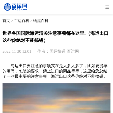
全部
物流资讯
电商资讯
物流百科
首页
>
百运百科
>
物流百科
外贸百科
外贸经验
邮寄经验
重要公告
世界各国国际海运清关注意事项都在这里!（海运出口
这些你绝对不能搞错）
取消
确定
2022-11-30 12:01
作者：国际快递-百运网
海运出口要注意的事项实在是太多太多了，比如要提单
的填写，包装的要求，禁止进口的商品等等，这里给您总结
了一些最主要的注意事项，
海运
出口这些你绝对不能搞错。