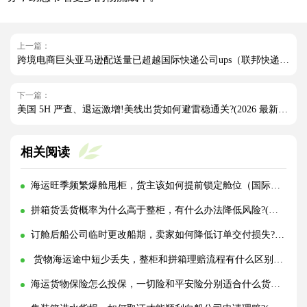
上一篇：
跨境电商巨头亚马逊配送量已超越国际快递公司ups（联邦快递也与亚马逊分道扬镳）
下一篇：
美国 5H 严查、退运激增!美线出货如何避雷稳通关?(2026 最新实操指南)
相关阅读
海运旺季频繁爆舱甩柜，货主该如何提前锁定舱位（国际海运干货知识分享）
拼箱货丢货概率为什么高于整柜，有什么办法降低风险?(国际海运干货知识分享)
订舱后船公司临时更改船期，卖家如何降低订单交付损失?(国际海运干货知识分享)
货物海运途中短少丢失，整柜和拼箱理赔流程有什么区别?(国际海运干货知识分享)
海运货物保险怎么投保，一切险和平安险分别适合什么货物?(国际海运干货知识分享)