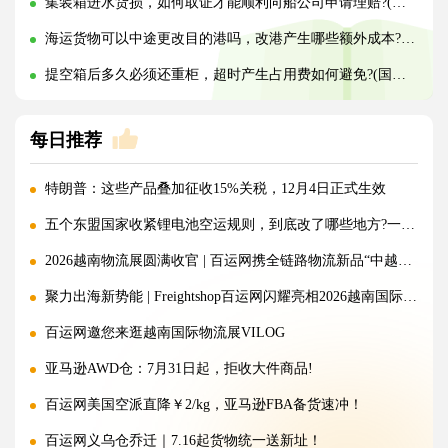
集装箱进水货损，如何取证才能顺利向船公司申请理赔?(国际海运干货知识分享)
海运货物可以中途更改目的港吗，改港产生哪些额外成本?(国际海运干货知识分享)
提空箱后多久必须还重柜，超时产生占用费如何避免?(国际海运干货知识分享)
每日推荐
特朗普：这些产品叠加征收15%关税，12月4日正式生效
五个东盟国家收紧锂电池空运规则，到底改了哪些地方?一文讲清!
2026越南物流展圆满收官 | 百运网携全链路物流新品“中越美专线”强势出圈！
聚力出海新势能 | Freightshop百运网闪耀亮相2026越南国际物流展
百运网邀您来逛越南国际物流展VILOG
亚马逊AWD仓：7月31日起，拒收大件商品!
百运网美国空派直降￥2/kg，亚马逊FBA备货速冲！
百运网义乌仓乔迁｜7.16起货物统一送新址！