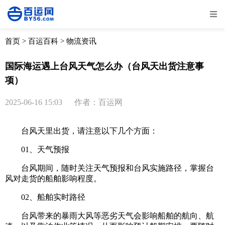
全部
物流资讯
电商资讯
物流百科
首页
>
百运百科
>
物流资讯
外贸百科
外贸经验
邮寄经验
重要公告
国际海运遇上台风天气怎么办（台风天出货注意事
项）
取消
确定
2025-06-16 15:03
作者：百运网
台风天里出货，请注意以下几个方面：
01、天气预报
台风期间，随时关注天气预报和台风实施路径，掌握台
风对走货的船舶影响程度。
02、船舶实时路径
台风带来的暴雨大风等恶劣天气会影响船舶的航向、航