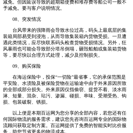
减免。但因延误导致的超期箱使费和堆存费等船公司一般不
予减免。要与客户说明情况。
08、突发情况
台风带来的强降雨会导致水位过高，码头上最底层的集
装箱局部易受到浸泡，从而导致集装箱内货物受损。一旦遭
遇此类情况，应尽快联系码头检查货物受损情况。另外，狂
风暴雨也可能会导致部分塔吊倒塌，砸毁船舶或集装箱货物
等，要尽快以合理方式处理，减少及控制损失。
09、购买保险
在海运保险中，投保“一切险”最省事，它的承保范围是
平安险、水渍险及被保险货物在运输途中由于外来原因所致
的全部或部分损失。外来原因仅指偷窃、提货不着、淡水雨
淋、短量、混杂、玷污、渗漏、碰损、串味、受潮受热、钩
损、包装破裂、锈损。
以上便是本期百运网为您分享的全部内容，若您还有任
何国际物流的服务需求，建议您先咨询百运网专业的国际物
流顾问获取定制方案。百运网提供了免费的智能实时比价服
务，助您节省更多的物流成本。