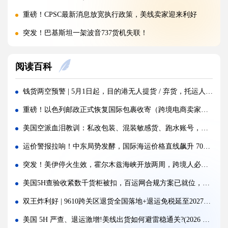
重磅！CPSC最新消息放宽执行政策，美线卖家迎来利好
突发！巴基斯坦一架波音737货机失联！
警惕！违规罚10万美金/箱，出货前必看！
阅读百科
海运价格九连涨，外贸企业称一周一涨扛不住!
警报!美国海关连发四道“封杀令”，你的货还能顺利进美国吗?
钱货两空预警 | 5月1日起，目的港无人提货 / 弃货，托运人全责兜底！跨境人如何自保?
百运网邀您来上海双年展逛展领钱啦！
重磅！以色列邮政正式恢复国际包裹收寄（跨境电商卖家请注意）
百运网端午假期不打烊，各仓收发货安排速看！
美国空派血泪教训：私改包装、混装敏感货、跑水账号，千万别碰！
高光时刻 | 百运网携“稳达美国”系列产品闪耀亮相2026赛狐ERP跨境AI增长峰会
运价警报拉响！中东局势发酵，国际海运价格直线飙升 70%（跨境电商卖家请注意）
疯涨!海运巨头集体抬价，欧线一舱难求!外贸人如何破局？
突发！美伊停火生效，霍尔木兹海峡开放两周，跨境人必抓的窗口期来了
蓄势扩容，焕新启航 | 百运网32000㎡全新标准化仓库正式启用！
美国5H查验收紧数千货柜被扣，百运网合规方案已就位，稳达美国不踩坑
假期不打烊 | 百运网运作中心五一假期照常接单入库，守护每一份跨境托付！
双王炸利好 | 9610跨关区退货全国落地+退运免税延至2027，真金白银减负
炸了！欧盟疯狂翻旧账，4000批国货被扣，涉案超11亿
美国 5H 严查、退运激增!美线出货如何避雷稳通关?(2026 最新实操指南)