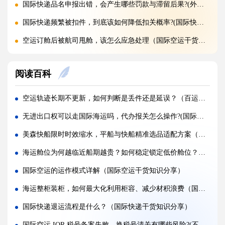
国际快递品名申报出错，会产生哪些罚款与滞留后果?(外贸人请注意)
国际快递频繁被扣件，到底该如何降低扣关概率?(国际快递干货知识分享)
空运订舱后被航司甩舱，该怎么应急处理（国际空运干货知识分享）
空运货物派送失败，包裹会被如何处置?（不清楚的外贸人看过来）
阅读百科
加急国际空运真的能提速，靠谱吗?(国际空运干货知识分享)
FBA 空运出现丢件破损，理赔流程怎么走（国际空运干货知识分享）
空运轨迹长期不更新，如何判断是丢件还是延误？（百运网教您如何辨别是丢件还是延误）
FBA 空运头程该怎么挑选靠谱物流货代（国际空运干货知识分享）
无进出口权可以走国际海运吗，代办报关怎么操作?(国际海运干货知识分享)
FBA 空运货物超重超尺寸会产生哪些附加费?(不清楚的亚马逊卖家看过来)
美森快船限时时效缩水，平船与快船精准选品适配方案（国际海运干货知识分享）
亚马逊 FBA 空运，空派和纯空运该怎么选择?(不清楚的亚马逊卖家看过来)
海运舱位为何越临近船期越贵？如何稳定锁定低价舱位？（国际海运干货知识分享）
空运货物被海关布控，如何快速提交材料申诉（国际空运干货知识分享）
国际空运的运作模式详解（国际空运干货知识分享）
实木包装走国际空运必须做熏蒸热处理吗（国际空运干货知识分享）
海运整柜装柜，如何最大化利用柜容、减少材积浪费（国际海运干货知识分享）
国际空运低申报被海关查到，罚款比例是多少?(国际空运干货知识分享)
国际快递退运流程是什么？（国际快递干货知识分享）
国际空运的运单有什么作用，包含哪些关键信息（国际空运干货知识分享）
国际空运 IOR 税号备案失败，换税号清关有哪些风险?(不清楚的外贸人看过来)