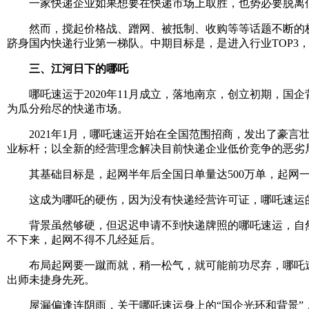
一家快递企业如果想要在快递市场上取胜，也势必要脱离低
然而，搅起价格战、蹭网、被抵制、收购等等话题不断的极
跻身国内快递行业第一梯队。中期目标是，是进入行业TOP
三、江河日下的哪吒
哪吒速运于2020年11月成立，落地南京，创立初期，国企
为瓜分殆尽的快递市场。
2021年1月，哪吒速运开始在全国范围招商，发出了豪言
业标杆；以全新的经营理念解决目前快递企业低价竞争的恶劣
其基础目标是，起网半年后全国日单量达500万单，起网一
这成为哪吒的硬伤，因为没有快递经营许可证，哪吒速运的
背景虽然够硬，但迟迟申请不到快递牌照的哪吒速运，自然
不下来，起网不得不几经延后。
布局起网要一蹴而就，稍一松气，就可能前功尽弃，哪吒速运
出师未捷身先死。
屋漏偏逢连阴雨，关于哪吒速运身上的“国企光环和背景”，