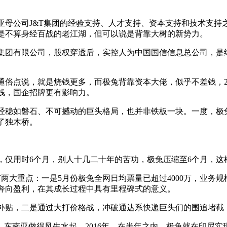
公司J&T集团的经验支持、人才支持、资本支持和技术支持
是不算身经百战的老江湖，但可以说是背靠大树的新势力。
团有限公司，股权穿透后，实控人为中国国信信息总公司，是继
说，就是烧钱更多，而极兔背靠资本大佬，似乎不差钱，2021
钱，国企招牌更有影响力。
稳如磐石、不可撼动的巨头格局，也并非铁板一块。一度，极兔
了独木桥。
，仅用时6个月，别人十几二十年的苦功，极兔压缩至6个月，
大重点：一是5月份极兔全网日均票量已超过4000万，业务规
奔向盈利，在其成长过程中具有里程碑式的意义。
贴，二是通过大打价格战，冲破通达系快递巨头们的围追堵截
南亚做得风生水起，2016年，在半年之内，极兔就在印尼实