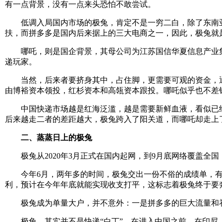
有一点背景，没有一点来头恐怕不敢尝试。
低调入局国内市场的极兔，肯定不是一穷二白，除了东南亚母
扶，而拼多多是国内后来据上的三大电商之一，因此，极兔就
哪吒，则是国企背景，其母公司为江苏国信华夏信息产业集
递玩家。
当然，后来者要挤身其中，占住脚，更需要可观的资金，通俗点
由博裕资本领投，红杉资本和高瓴资本跟投。哪吒似乎也不差
中国快递市场越是红海泛滥，越是需要新鲜血液，看似已经
后来越走二者的差距越大，极兔跨入了阳关道，而哪吒却走上
二、
蒸蒸日上的极兔
极兔从2020年3月正式在国内起网，到9月底网络覆盖全国
今年6月，两年多的时间，极兔交出一份不俗的成绩单，有两
利，预计在今年年底就能实现收支打平，这标志着极兔终于要
极兔成为单量大户，并不意外：一是拼多多的巨大流量和补
极兔，其实并不是快递“白丁”，在进入中国之前，在印尼，东