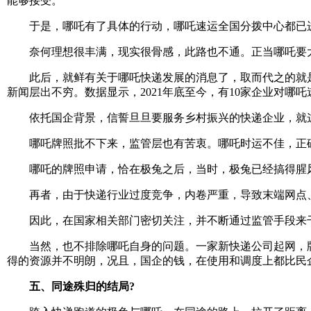
能够接受。
于是，哪吒有了具体的行动，哪吒速运全国分拨中心都已进入“
奈何理想很丰满，现实很骨感，此路也不通。正当哪吒要大
此后，就鲜有关于哪吒快递发展的消息了，取而代之的就是停
新闻层出不穷。数据显示，2021年底至今，有10家企业对
依托国企背景，信誓旦旦要服务乡村振兴的快递企业，就这
哪吒牌照批不下来，监管层也有苦衷。哪吒时运不佳，正碰
哪吒的牌照申请，恰在极兔之后，当时，极兔已经搞得腥风
再者，由于快递行业过度竞争，内卷严重，导致末端网点、
因此，在国家相关部门密切关注，并不断通过监管手段来干
当然，也不排除哪吒自身的问题。一家新快递公司起网，牌
得的资源并不明朗，况且，国企的钱，在使用和调度上都比民
五、同途
殊
归的结局?