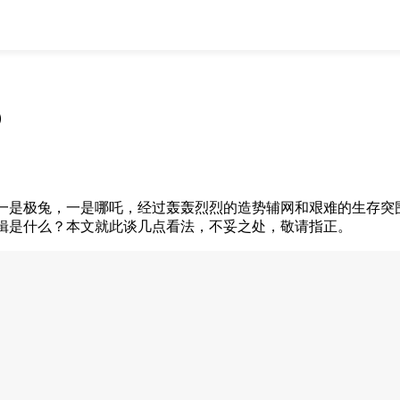
全部
物流资讯
电商资讯
物流百科
外贸百科
外贸经验
邮寄经验
重要公告
）
取消
确定
是极兔，一是哪吒，经过轰轰烈烈的造势辅网和艰难的生存突围
辑是什么？本文就此谈几点看法，不妥之处，敬请指正。