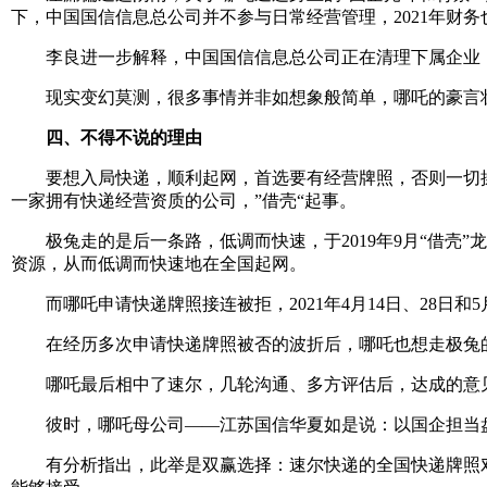
下，中国国信信息总公司并不参与日常经营管理，2021年财务
李良进一步解释，中国国信信息总公司正在清理下属企业，
现实变幻莫测，很多事情并非如想象般简单，哪吒的豪言壮
四、不得不说的理由
要想入局快递，顺利起网，首选要有经营牌照，否则一切操
一家拥有快递经营资质的公司，”借壳“起事。
极兔走的是后一条路，低调而快速，于2019年9月“借壳
资源，从而低调而快速地在全国起网。
而哪吒申请快递牌照接连被拒，2021年4月14日、28日和
在经历多次申请快递牌照被否的波折后，哪吒也想走极兔的路
哪吒最后相中了速尔，几轮沟通、多方评估后，达成的意见
彼时，哪吒母公司——江苏国信华夏如是说：以国企担当盘
有分析指出，此举是双赢选择：速尔快递的全国快递牌照对