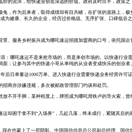
价的泥淖，给快递业创造深远的价值。政府及时出手，政策之
兔，作为后来者，取得成绩却有目共睹，在扩张的道路上，极兔
3，成为健康、长久的企业，经历过价格战、无序扩张、口碑低谷
背景、服务乡村振兴成为哪吒速运招揽加盟商的口号，依托国企背景
壮语：哪吒速运不是来抢市场的，而是来创市场的。以快递行业
局面；让参与其中的快递小哥从单纯的从业者变成快乐的创业者
年后日单量达1000万单。进入快递行业需要快递业务经营许可
招商亦涉嫌违规，多次被邮政管理部门约谈和处罚。
放不开手脚，某种程度上，牌照成为哪吒滑铁卢的导火索，曾经
却困于拿不到“入场券”，几起几落，终未成行，紧随其后的
现在也蒙上了一层阴影。中国国信信息总公司副总经理、国信