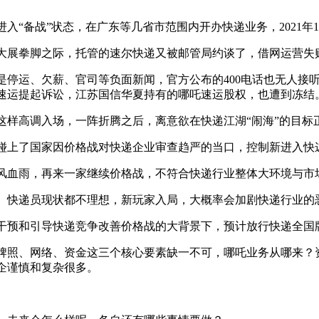
备战”状态，在广东等几省市范围内开办快递业务，2021年1
展拳脚之际，托管的速尔快递又被邮管局约谈了，借网运营失
运、欠薪、官司等负面新闻，官方公布的400电话也无人接听
哪吒速运提起诉讼，江苏国信华夏持有的哪吒速运股权，也遭到冻结
样高调入场，一阵折腾之后，离意欲在快递江湖“闹海”的目标
上了国家因价格战对快递企业审查趋严的当口，控制新进入快递
血雨，再来一家继续价格战，不符合快递行业整体大环境与市
快递员现状都不理想，新玩家入局，大概率会加剧快递行业的
预和引导快递竞争改善价格战的大背景下，预计放行快递全国
照、网络、资金这三个核心要素缺一不可，哪吒业务从哪来？资
企谨慎和复杂很多。