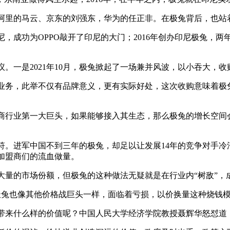
里的马云、京东的刘强东，华为的任正非。在极兔背后，也站
尼，成功为OPPO敲开了印尼的大门；2016年创办印尼极兔，
一是2021年10月，极兔掀起了一场兼并风波，以小吞大，收
务，此举不仅有品牌意义，更有实际好处，这次收购意味着极兔
行业第一大巨头，如果能够接入其生态，那么极兔的增长空间会
进军中国不到三年的极兔，却足以让发展14年的竞争对手冷
加盟商们的流血做量。
的市场份额，但极兔的这种做法无疑就是在行业内“树敌”，
，极兔也像其他价格战巨头一样，面临着亏损，以价换量这种烧钱
什么样的价值呢？中国人民大学经济学院教授聂辉华怒怼道：