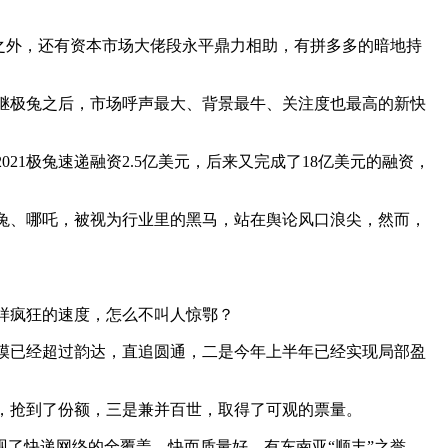
之外，还有资本市场大佬段永平鼎力相助，有拼多多的暗地持
极兔之后，市场呼声最大、背景最牛、关注度也最高的新快
极兔速递融资2.5亿美元，后来又完成了18亿美元的融资，
、哪吒，被视为行业里的黑马，站在舆论风口浪尖，然而，
这样疯狂的速度，怎么不叫人惊鄂？
模已经超过韵达，直追圆通，二是今年上半年已经实现局部盈
，抢到了份额，三是兼并百世，取得了可观的票量。
现了快递网络的全覆盖，快而质量好，有东南亚“顺丰”之誉。