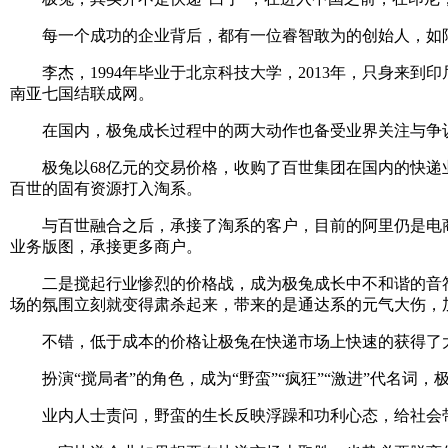
每一个成功的企业背后，都有一位睿智敢为的创始人，如阿
李杰，1994年毕业于北京科技大学，2013年，只身来到印
南亚七国结联成网。
在国内，极兔成长过程中的两大动作也备受业界关注与争议。
极兔以68亿元的交易价格，收购了百世集团在国内的快递业
百世的固有资源打入淘系。
与百世融合之后，承接了淘系的客户，目前的阿里仍是电商
业务版图，承接更多商户。
二是搅起行业惨烈的价格战，成为极兔成长中不和谐的音符。
场的氛围立刻就变得肃杀起来，带来的是通达系的元气大伤，
不错，低于成本的价格让极兔在快递市场上快速的获得了大量
扮演“搅局者”的角色，成为“野蛮”“疯狂”“激进”代名词
业内人士责问，野蛮的生长反映浮躁和功利心态，给社会带来