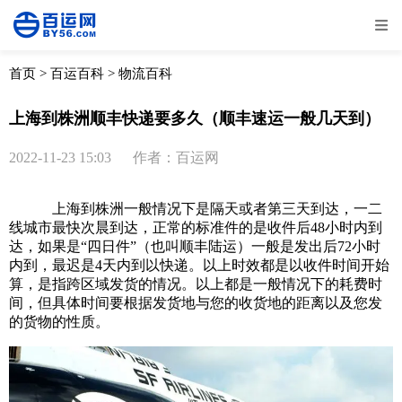
全部
物流资讯
电商资讯
物流百科
首页
>
百运百科
>
物流百科
外贸百科
外贸经验
邮寄经验
重要公告
上海到株洲顺丰快递要多久（顺丰速运一般几天到）
取消
确定
2022-11-23 15:03
作者：百运网
上海到株洲一般情况下是隔天或者第三天到达，一二
线城市最快次晨到达，正常的标准件的是收件后48小时内到
达，如果是“四日件”（也叫顺丰陆运）一般是发出后72小时
内到，最迟是4天内到以快递。以上时效都是以收件时间开始
算，是指跨区域发货的情况。以上都是一般情况下的耗费时
间，但具体时间要根据发货地与您的收货地的距离以及您发
的货物的性质。