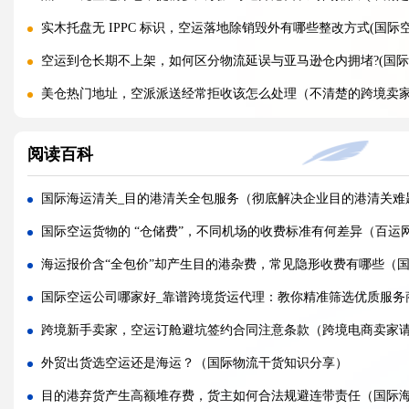
实木托盘无 IPPC 标识，空运落地除销毁外有哪些整改方式(国际
空运到仓长期不上架，如何区分物流延误与亚马逊仓内拥堵?(国际
美仓热门地址，空派派送经常拒收该怎么处理（不清楚的跨境卖
海关认定货值偏高征税，有合规申诉减免税费的办法吗（国际快
阅读百科
国际快递包装做错直接破损（跨境发货包装指南）
国际快递虚报货值有什么后果（海关处罚细则科普）
国际海运清关_目的港清关全包服务（彻底解决企业目的港清关难
旺季国际空运仓位紧张，如何提前锁定舱位与运价（不清楚的外
国际空运货物的 “仓储费”，不同机场的收费标准有何差异（百运
空运主单MAWB与分单HAWB有什么区别，清关受影响吗（国际
海运报价含“全包价”却产生目的港杂费，常见隐形收费有哪些（
海运出口报关资料单单不一致，会造成哪些货物延误后果?(国际海
国际空运公司哪家好_靠谱跨境货运代理：教你精准筛选优质服务
跨境电商选快船还是普船，除了时效还要重点评估哪些要素?(跨境
跨境新手卖家，空运订舱避坑签约合同注意条款（跨境电商卖家
拼箱海运目的港拆箱费由谁承担，如何避免收件人临时被收取杂费?
外贸出货选空运还是海运？（国际物流干货知识分享）
国际快递货件标签制作有什么要求（不清楚的外贸人看过来）
目的港弃货产生高额堆存费，货主如何合法规避连带责任（国际