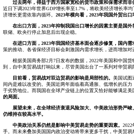
过去两年，得益于西方国家宽松的货币政策和保需求而非保
近日下调2023年世界GDP增长率至1.7%，将欧美经济增长率均下
济增长更需依靠内循环。
2023年横向看，2023年我国外
在出口方面，2023年抑制我国出口增长的因素主要是国外
联储、欧央行停止加息后出现企稳。
在进口方面，2023年我国经济基本面会逐步修复，国内
策的推动、各省保经济目标会刺激国内需求增长，进而增加对
根据美国商务部2月7日发布的数据，2022年美国和中国货物
到，自中美贸易战打响以来，尽管美国出台了一系列对华贸易
目前看，贸易战对双边贸易的影响是局部性的。
美国试图
间内是难以改变的。美国近两年面临着高通胀、低增长的压力
于劣势地位。而我国在全球产业链上的位置又恰好能够满足美
的局面。
展望未来，在全球经济衰退风险加大、中美政治形势严峻、
仍维持在较高水平。
中美政治关系仍然是影响中美贸易走势的重要因素。
20
手。而未来叠加美国国内政治变动将带来更多干扰，中美贸易