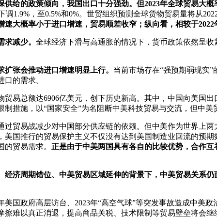
供给的政策倾向，我国出口十分强劲。但2023年全球贸易大
调1.9%，至0.5%和0%。世贸组织预测全球货物贸易量将从202
贸出口增速大概率小于进口增速，贸易顺差收窄；纵向看，相较于20
需求减少。
全球经济下滑与高通胀的情况下，货币政策依然呈收
需求扩张会推动进口增速明显上行。
当前市场存在“强预期弱现实”
进口的需求。
贸易总额达6906亿美元，创下历史新高。其中，中国向美国出口总
限制措施，以“国家安全”为名阻断中美科技贸易与交流，但中美
通过贸易战减少对中国部分供应链的依赖。但中美作为世界上两
，美国推行的贸易保护主义不仅没有达到美国制造业回流的预期
国的贸易需求。
正是由于中美两国具有各自的比较优势，合作互
经济周期错位、中美贸易区域延伸的背景下，中美贸易关系仍面
22年美国政府高层访台、2023年“高空气球”等突发事故造成中
摩擦难以真正消退，提高商品关税、技术限制等贸易壁垒将会继