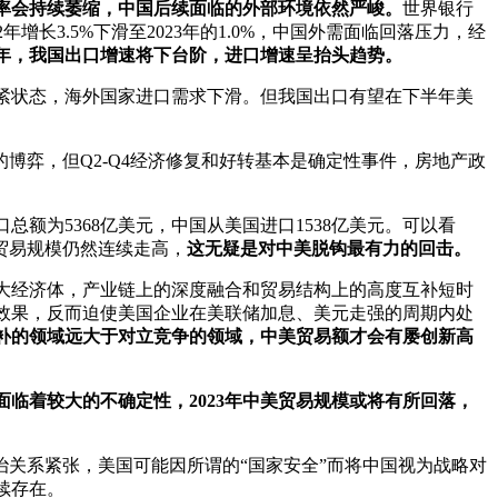
概率会持续萎缩，中国后续面临的外部环境依然严峻。
世界银行
2年增长3.5%下滑至2023年的1.0%，中国外需面临回落压力，经
22年，我国出口增速将下台阶，进口增速呈抬头趋势。
紧状态，海外国家进口需求下滑。但我国出口有望在下半年美
的博弈，但Q2-Q4经济修复和好转基本是确定性事件，房地产政
额为5368亿美元，中国从美国进口1538亿美元。可以看
贸易规模仍然连续走高，
这无疑是对中美脱钩最有力的回击。
大经济体，产业链上的深度融合和贸易结构上的高度互补短时
效果，反而迫使美国企业在美联储加息、美元走强的周期内处
补的领域远大于对立竞争的领域，中美贸易额才会有屡创新高
临着较大的不确定性，2023年中美贸易规模或将有所回落，
美政治关系紧张，美国可能因所谓的“国家安全”而将中国视为战略对
续存在。