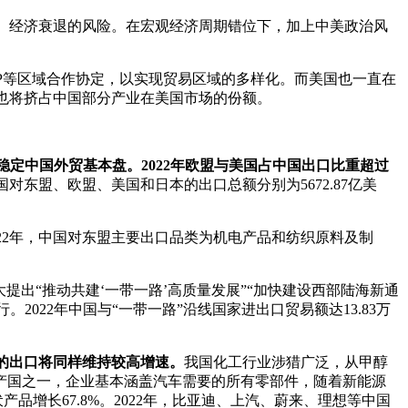
、经济衰退的风险。在宏观经济周期错位下，加上中美政治风
EP等区域合作协定，以实现贸易区域的多样化。而美国也一直在
也将挤占中国部分产业在美国市场的份额。
稳定中国外贸基本盘。2022年欧盟与美国占中国出口比重超过
中国对东盟、欧盟、美国和日本的出口总额分别为5672.87亿美
022年，中国对东盟主要出口品类为机电产品和纺织原料及制
十大提出“推动共建‘一带一路’高质量发展”“加快建设西部陆海新通
2022年中国与“一带一路”沿线国家进出口贸易额达13.83万
的出口将同样维持较高增速。
我国化工行业涉猎广泛，从甲醇
产国之一，企业基本涵盖汽车需要的所有零部件，随着新能源
产品增长67.8%。2022年，比亚迪、上汽、蔚来、理想等中国