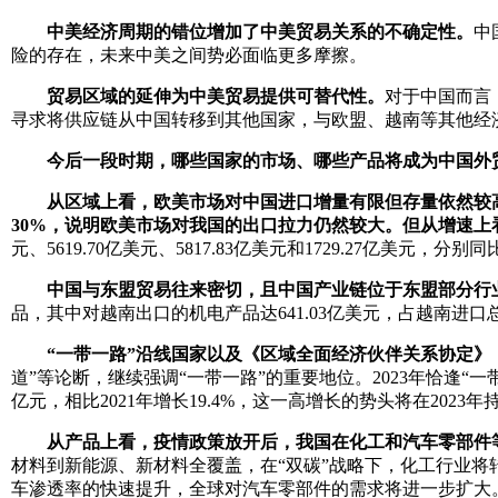
中美经济周期的错位增加了中美贸易关系的不确定性。
中
险的存在，未来中美之间势必面临更多摩擦。
贸易区域的延伸为中美贸易提供可替代性。
对于中国而言
寻求将供应链从中国转移到其他国家，与欧盟、越南等其他经
今后一段时期，哪些国家的市场、哪些产品将成为中国外
从区域上看，欧美市场对中国进口增量有限但存量依然较高
30%，说明欧美市场对我国的出口拉力仍然较大。但从增速
元、5619.70亿美元、5817.83亿美元和1729.27亿美元，分别同比
中国与东盟贸易往来密切，且中国产业链位于东盟部分行
品，其中对越南出口的机电产品达641.03亿美元，占越南进口总
“一带一路”沿线国家以及《区域全面经济伙伴关系协定》
道”等论断，继续强调“一带一路”的重要地位。2023年恰逢“一
亿元，相比2021年增长19.4%，这一高增长的势头将在2023年
从产品上看，疫情政策放开后，我国在化工和汽车零部件
材料到新能源、新材料全覆盖，在“双碳”战略下，化工行业
车渗透率的快速提升，全球对汽车零部件的需求将进一步扩大。202