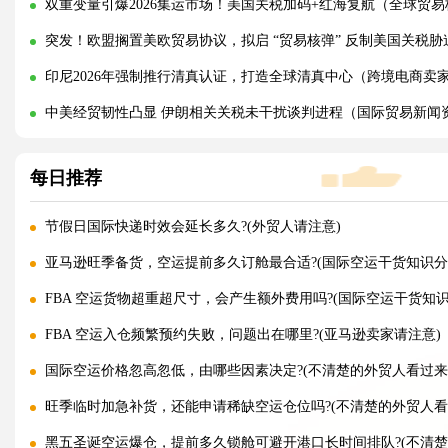
双重变量引爆2026集运市场！美国关税加码+红海复航（全球贸
突发！欧盟搁置美欧贸易协议，拟启 “贸易核弹” 反制美国关税
印尼2026年强制推行清真认证，打造全球清真中心（跨境电商卖
中美经贸韧性凸显 伊朗相关关税未干扰谈判进程（国际贸易新闻
每日推荐
节假日国际快递时效会延长多久?(外贸人请注意)
亚马逊旺季备货，空运提前多久订舱最合适?(国际空运干货知识分
FBA 空运货物超重超尺寸，会产生额外费用吗?(国际空运干货知识
FBA 空运入仓频繁预约失败，问题出在哪里?(亚马逊卖家请注意)
国际空运价格忽高忽低，由哪些因素决定?(不清楚的外贸人看过来
旺季临时加急补货，还能申请稀缺空运仓位吗?(不清楚的外贸人看
黑五圣诞空运爆仓，提前多久锁舱可避开港口长时间排队?(不清楚