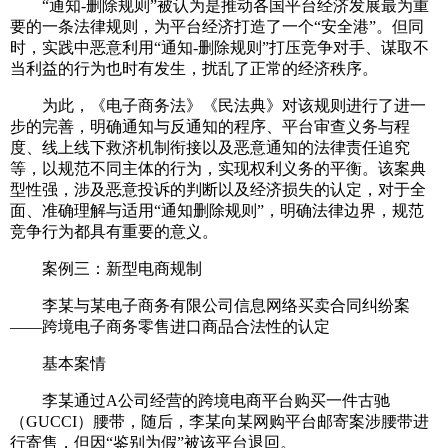
“通知-删除规则”被认为是推动各国平台经济发展最为重
要的一条法律规则，为平台经济打造了一个“安全港”。但同
时，实践中恶意利用“通知-删除规则”打压竞争对手、谋取不
当利益的行为也时有发生，扰乱了正常的经济秩序。
为此，《电子商务法》《民法典》对该规则进行了进一
步的完善，明确通知与反通知的程序、平台审查义务与程
度、线上线下救济机制衔接以及恶意通知的法律责任追究
等，以规范不同主体的行为，实现权利义务的平衡。该案典
型性强，涉及恶意投诉的判断以及经济损失的认定，对于全
面、准确理解与适用“通知删除规则”，明确法律边界，规范
竞争行为都具有重要的意义。
案例三：新型电商规制
李某与某电子商务有限公司信息网络买卖合同纠纷案
——跨境电子商务零售进口商品合法性的认定
基本案情
李某通过A公司经营的跨境电商平台购买一件古驰
（GUCCI）腰带，随后，李某向某网购平台邮寄案涉腰带进
行寄售，但因“鉴别为假”被该平台退回。