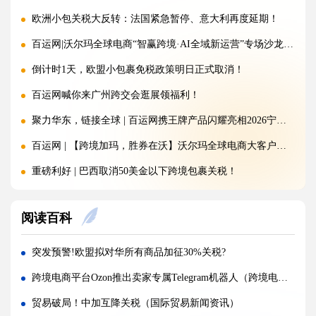
欧洲小包关税大反转：法国紧急暂停、意大利再度延期！
百运网|沃尔玛全球电商“智赢跨境·AI全域新运营”专场沙龙圆满收官!
倒计时1天，欧盟小包裹免税政策明日正式取消！
百运网喊你来广州跨交会逛展领福利！
聚力华东，链接全球 | 百运网携王牌产品闪耀亮相2026宁波跨境电商出口博览会!
百运网 | 【跨境加玛，胜券在沃】沃尔玛全球电商大客户产业带沙龙圆满收官!
重磅利好 | 巴西取消50美金以下跨境包裹关税！
注意：金税四期重拳出击，大批跨境卖家补税补到要破产!
阅读百科
150欧元免税时代即将终结！欧盟新政落地，跨境卖家如何破局？
突发 | 特朗普签署文件：美国将对这些产品加征100%关税，全球贸易再掀波澜！
突发预警!欧盟拟对华所有商品加征30%关税?
百运网 | 沃尔玛平台招商分享大会圆满收官!双向赋能，共启跨境出海新征程
跨境电商平台Ozon推出卖家专属Telegram机器人（跨境电商新闻资讯）
落幕不散场，聚力新征程 | 百运网惊艳亮相福州跨交会，完美收官！
贸易破局！中加互降关税（国际贸易新闻资讯）