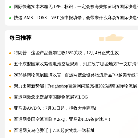
国际快递实木木箱无 IPPC 标识，一定会被海关扣留吗?(国际快递
快递 AMS、IOSS、VAT 预申报填错，会带来什么麻烦?(国际快
每日推荐
特朗普：这些产品叠加征收15%关税，12月4日正式生效
五个东盟国家收紧锂电池空运规则，到底改了哪些地方?一文讲清!
2026越南物流展圆满收官 | 百运网携全链路物流新品“中越美专线
聚力出海新势能 | Freightshop百运网闪耀亮相2026越南国际物流展
百运网邀您来逛越南国际物流展VILOG
亚马逊AWD仓：7月31日起，拒收大件商品!
百运网美国空派直降￥2/kg，亚马逊FBA备货速冲！
百运网义乌仓乔迁｜7.16起货物统一送新址！