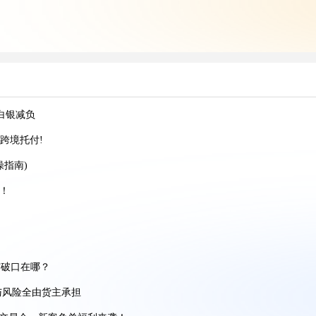
金白银减负
跨境托付!
操指南)
跨境AI增长峰会
忧！
）
）
份跨境托付！
突破口在哪？
与风险全由货主承担