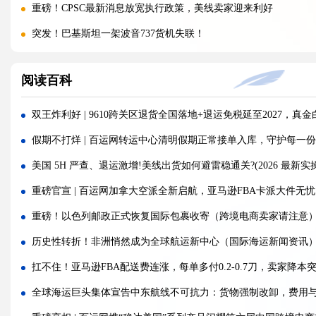
重磅！CPSC最新消息放宽执行政策，美线卖家迎来利好
突发！巴基斯坦一架波音737货机失联！
警惕！违规罚10万美金/箱，出货前必看！
阅读百科
海运价格九连涨，外贸企业称一周一涨扛不住!
警报!美国海关连发四道“封杀令”，你的货还能顺利进美国吗?
双王炸利好 | 9610跨关区退货全国落地+退运免税延至2027，真
百运网邀您来上海双年展逛展领钱啦！
假期不打烊 | 百运网转运中心清明假期正常接单入库，守护每一份
百运网端午假期不打烊，各仓收发货安排速看！
美国 5H 严查、退运激增!美线出货如何避雷稳通关?(2026 最新实
高光时刻 | 百运网携“稳达美国”系列产品闪耀亮相2026赛狐ERP
重磅官宣 | 百运网加拿大空派全新启航，亚马逊FBA卡派大件无
疯涨!海运巨头集体抬价，欧线一舱难求!外贸人如何破局？
重磅！以色列邮政正式恢复国际包裹收寄（跨境电商卖家请注意
蓄势扩容，焕新启航 | 百运网32000㎡全新标准化仓库正式启用！
历史性转折！非洲悄然成为全球航运新中心（国际海运新闻资讯
假期不打烊 | 百运网运作中心五一假期照常接单入库，守护每一
扛不住！亚马逊FBA配送费连涨，每单多付0.2-0.7刀，卖家降本
炸了！欧盟疯狂翻旧账，4000批国货被扣，涉案超11亿
全球海运巨头集体宣告中东航线不可抗力：货物强制改卸，费用