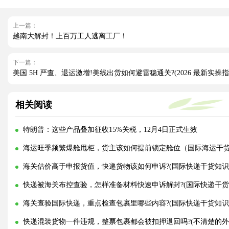
上一篇：
越南大解封！上百万工人逃离工厂！
下一篇：
美国 5H 严查、退运激增!美线出货如何避雷稳通关?(2026 最新实操指
相关阅读
特朗普：这些产品叠加征收15%关税，12月4日正式生效
海运旺季频繁爆舱甩柜，货主该如何提前锁定舱位（国际海运干
海关估价高于申报货值，快递货物该如何申诉?(国际快递干货知识
快递被海关布控查验，怎样准备材料快速申诉解封?(国际快递干货
海关查验国际快递，重点检查包裹里哪些内容?(国际快递干货知识
快递混装货物一件违规，整票包裹都会被扣押退回吗?(不清楚的外