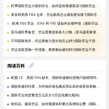
旺季国际空运大面积排仓，如何提前规避延误?(国际空运干货知识分享)
美东和美西 FBA 仓库，空运航线怎么规划更划算?(国际空运干货知识分享)
欧洲 FBA 空运，IOSS 和 VAT 该如何合规申报（国际空运干货知识分享）
亚马逊旺季备货，空运需要提前多久订舱（亚马逊卖家请注意）
不同国家海关，空运查验力度分别怎么样?(国际空运干货知识分享)
空运混装货物一件违规，整票都会被扣吗?(国际空运干货知识分享)
空运货物 AMS、ENS 预申报填错有什么后果?(国际空运干货知识分享)
阅读百科
空运品名申报错误，会面临哪些罚款与处罚?(国际空运干货知识分享)
国际空运货物被扣，最快多久可以清关放行?(国际空运干货知识分享)
欧盟 CE、美国 FDA 缺失，国际快递被扣货物只能销毁吗（不清楚的外贸人看过来）
国际空运计费重与实际重、体积重怎么换算（国际空运干货知识分享）
国际快递到印度，为何低价值包裹反而比高价值更容易被扣（跨境定时卖家请注意）
普通货物走国际空运最低多少公斤起运（不清楚的外贸人看过来）
国际空运泡货重货怎么区分?(空运泡重比规则)
国际空运和国际快递到底有哪些核心区别（国际物流干货知识分享）
纺织品、服装空运，如何规避体积重过高增加运费（国际空运干货知识分享）