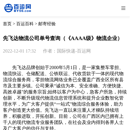
全部
物流资讯
电商资讯
物流百科
首页
>
百运百科
>
邮寄经验
外贸百科
外贸经验
邮寄经验
重要公告
先飞达物流公司单号查询（《AAAA级》物流企业）
取消
确定
2022-12-01 17:32
作者：国际快递-百运网
先飞达品牌创始于2000年5月1日，是一家集整车零担、
物流快运、仓储配送、公铁联运、代收货款于一体的现代物
流综合服务商，零担物流网络业务已全覆盖广西全区所有县
市及主要乡镇。公司秉承“诚信为本、安全准确、方便快捷、
高效卓越”的服务宗旨;始终以客户为中心，急客户所急，持续
创新，不断升级现代物流信息管理系统和提升企业数智化管
理水平，为广大客户提供“一站式”物流综合服务体验，助力
客户创造更大价值。先飞达一直以来注重人才梯队持续培
养，积极进取，开拓创新。目前，公司在广西区内已拥有上
千人的现代物流专业服务团队，在社会及业内得到各界人士
及广大客户的信任与支持。