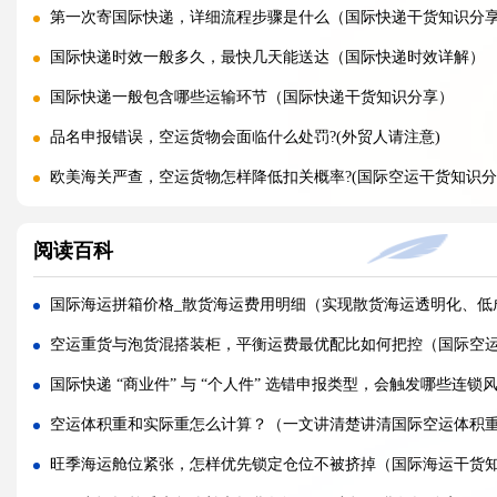
第一次寄国际快递，详细流程步骤是什么（国际快递干货知识分
国际快递时效一般多久，最快几天能送达（国际快递时效详解）
国际快递一般包含哪些运输环节（国际快递干货知识分享）
品名申报错误，空运货物会面临什么处罚?(外贸人请注意)
欧美海关严查，空运货物怎样降低扣关概率?(国际空运干货知识分
带电产品走空运，需要哪些认证才能安检放行?(外贸人请注意)
阅读百科
散货拼箱空运和整板空运，哪种性价比更高（国际空运干货知识
空运重货和泡货如何计费，计算公式是什么（国际空运干货知识
国际海运拼箱价格_散货海运费用明细（实现散货海运透明化、低
旺季空运运价持续上涨，如何提前锁价锁定长期成本?(国际空运干
空运重货与泡货混搭装柜，平衡运费最优配比如何把控（国际空
FBA 热门仓空运扎堆派送，如何拿到仓库优先签收权限（亚马逊
国际快递 “商业件” 与 “个人件” 选错申报类型，会触发哪些连
国际空运三单不一致，海关扣货如何快速申诉放行?(国际空运干货
空运体积重和实际重怎么计算？（一文讲清楚讲清国际空运体积
FBA 热门仓派送预约爆满，快递直送和海外仓中转派送，哪种入仓
旺季海运舱位紧张，怎样优先锁定仓位不被挤掉（国际海运干货
空运标签受潮模糊，货物落地港口还能远程安排重贴标签补救吗?(