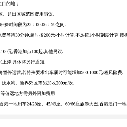
往目的地；
、超出区域范围费用另议.
时间段为22：00-06：59之间.
30分钟,超时按200元/小时计算,不足按1小时刻度计算.接机
0元,香港加点100起,其他另议.
%上浮,具体将另行通知.
运营,若特殊要求出车届时可能增加500-1000元/程风险费.
水湾、新界郊区需另加收200元/次.
区等偏远地方需另外附加费用
地用车24/28座、45/49座、60/66座旅游大巴,香港澳门一