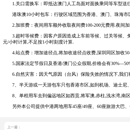
1.关口需换车：即抵达澳门人工岛面对面换乘同等车型送
港珠澳10小时包车：行驶区域范围为香港、澳门、珠海市区
2.加班费：夜间用车额外收取夜间费100-200元费用.夜间加班费
3.超时等候费：因客户原因造成上车前等候、过关等候、免费等待
元/小时计算,不足按1小时刻度计算.
4.站点费：增加途径点,将加收途径点收费,深圳同区加收50-10
5.国家法定节假日及香港/澳门公众假期,价格会有30%—50
6.自然灾害：因天气原因（台风）保险失效的情况下,我们将暂停
7、半天游或一天游包车只包香港市区,如到机场、迪士尼、浅
8、单程用车去到偏远地区如西贡,将军澳,赤柱,浅水湾,南
另外本公司提供中港两地用车45座/49座、60座旅游大巴、香港一
上一篇：