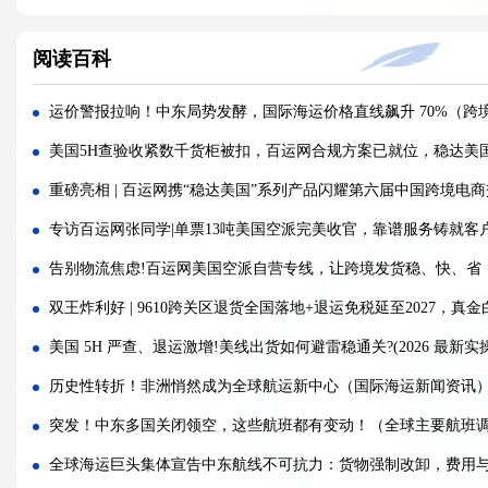
海运价格九连涨，外贸企业称一周一涨扛不住!
阅读百科
警报!美国海关连发四道“封杀令”，你的货还能顺利进美国吗?
百运网邀您来上海双年展逛展领钱啦！
运价警报拉响！中东局势发酵，国际海运价格直线飙升 70%（跨
百运网端午假期不打烊，各仓收发货安排速看！
美国5H查验收紧数千货柜被扣，百运网合规方案已就位，稳达美
高光时刻 | 百运网携“稳达美国”系列产品闪耀亮相2026赛狐ERP
重磅亮相 | 百运网携“稳达美国”系列产品闪耀第六届中国跨境电
疯涨!海运巨头集体抬价，欧线一舱难求!外贸人如何破局？
专访百运网张同学|单票13吨美国空派完美收官，靠谱服务铸就客
蓄势扩容，焕新启航 | 百运网32000㎡全新标准化仓库正式启用！
告别物流焦虑!百运网美国空派自营专线，让跨境发货稳、快、省
假期不打烊 | 百运网运作中心五一假期照常接单入库，守护每一
双王炸利好 | 9610跨关区退货全国落地+退运免税延至2027，真
炸了！欧盟疯狂翻旧账，4000批国货被扣，涉案超11亿
美国 5H 严查、退运激增!美线出货如何避雷稳通关?(2026 最新实
扛不住！亚马逊FBA配送费连涨，每单多付0.2-0.7刀，卖家降本
历史性转折！非洲悄然成为全球航运新中心（国际海运新闻资讯
突发！中东多国关闭领空，这些航班都有变动！（全球主要航班
全球海运巨头集体宣告中东航线不可抗力：货物强制改卸，费用