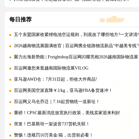
每日推荐
五个东盟国家收紧锂电池空运规则，到底改了哪些地方?一文讲清!
2026越南物流展圆满收官 | 百运网携全链路物流新品“中越美专线
聚力出海新势能 | Freightshop百运网闪耀亮相2026越南国际物流展
百运网邀您来逛越南国际物流展VILOG
亚马逊AWD仓：7月31日起，拒收大件商品!
百运网美国空派直降￥2/kg，亚马逊FBA备货速冲！
百运网义乌仓乔迁｜7.16起货物统一送新址！
重磅！CPSC最新消息放宽执行政策，美线卖家迎来利好
突发！巴基斯坦一架波音737货机失联！
警惕！违规罚10万美金/箱，出货前必看！