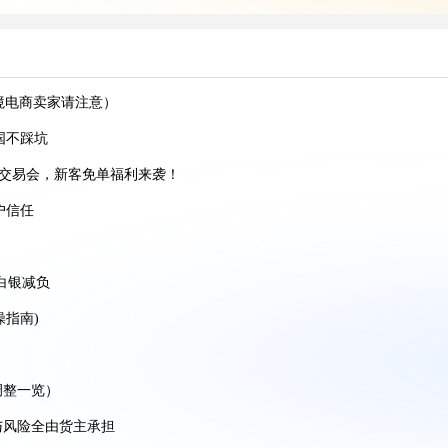
境电商卖家请注意）
国不踩坑
跨境AI增长峰会
商交易会，新客免单福利来袭！
户信任
份跨境托付！
金白银减负
操指南)
突破口在哪？
）
调整一览）
与风险全由货主承担