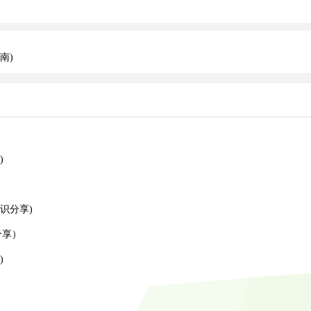
南)
)
识分享)
分享）
)