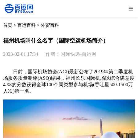
全部
物流资讯
电商资讯
物流百科
首页
>
百运百科
>
外贸百科
外贸百科
外贸经验
邮寄经验
重要公告
福州机场叫什么名字（国际空运机场简介）
取消
确定
2023-02-01 17:34
作者：国际快递-百运网
日前，国际机场协会(ACI)最新公布了2019年第二季度机
场服务质量测评(ASQ)结果，福州长乐国际机场以综合满意度
4.98的分数获得全球100个同类型参与机场(吞吐量500-1500万
人次)第一名。