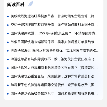
阅读百科
实木托盘无 IPPC 标识，空运落地除销毁外有哪些整改方式(国际空运干货知识分享)
空运到仓长期不上架，如何区分物流延误与亚马逊仓内拥堵?(国际空运干货知识分享)
美线欧线海运淡旺季切换节点，什么时候备货最划算（跨境电商卖家必看篇）
美仓热门地址，空派派送经常拒收该怎么处理（不清楚的跨境卖家看过来）
空运全链路理赔完整取证步骤，无凭证如何顺利拿到全额赔款（国际空运理赔证据为王、时效为纲）
海关认定货值偏高征税，有合规申诉减免税费的办法吗（国际快递干货知识分享）
国际快递到欧盟，IOSS号码到底怎么用？（不清楚的跨境电商卖家请注意）
国际快递包装做错直接破损（跨境发货包装指南）
节假日国际快递末端派送停滞，卖家如何调整订单履约节奏（跨境电商卖家请注意）
国际快递虚报货值有什么后果（海关处罚细则科普）
美森快船海运_限时达时效快价格优（实现时效与成本的双重优化）
旺季国际空运仓位紧张，如何提前锁定舱位与运价（不清楚的外贸人看过来）
海运提单品名与实际货物不一致，被海关扣货责任在谁（不清楚的跨境电商卖家请注意）
空运主单MAWB与分单HAWB有什么区别，清关受影响吗（国际空运干货知识分享）
国际快递私人包裹和商业包裹清关区别在哪？（搞清楚区别，才能少踩坑快清关）
海运出口报关资料单单不一致，会造成哪些货物延误后果?(国际海运干货知识分享)
国际快递轨迹重复更新、来回跳转，这种异常背后是什么原因（国际快递干货知识分享）
跨境新手怎么筛选靠谱国际空运货代，避开套路收费（国际空运干货知识分享）
国际快递到仓后被告知超尺寸，如何避免临时加收超长费（跨境电商卖家请注意）
国际海运海水浸泡货损判定标准，卖家需要留存哪些凭证才能全额理赔（跨境电商卖家请注意）