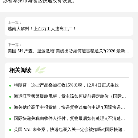
苏省泰州市海陵区快递没有恢复。
上一篇：
越南大解封！上百万工人逃离工厂！
下一篇：
美国 5H 严查、退运激增!美线出货如何避雷稳通关?(2026 最新实操指南)
相关阅读
特朗普：这些产品叠加征收15%关税，12月4日正式生效
海运旺季频繁爆舱甩柜，货主该如何提前锁定舱位（国际海运干货知识分享）
海关估价高于申报货值，快递货物该如何申诉?(国际快递干货知识分享)
国际快递关税由收件人拒付，货物最后如何处理?(不清楚的外贸人看过来)
英国 VAT 未备案，快递包裹入关一定会被扣吗?(国际快递干货知识分享)