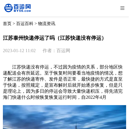
全部
物流资讯
电商资讯
物流百科
首页
>
百运百科
>
物流资讯
外贸百科
外贸经验
邮寄经验
重要公告
江苏泰州快递停运了吗（江苏快递没有停运）
取消
确定
2023-01-12 11:02
作者：百运网
江苏快递没有停运，不过因为疫情的关系，部分地区快
递配送会有所延迟。至于恢复时间要看当地疫情的情况，想
了解江苏的快递寄件、发件是否正常，最快捷的方式是直至
于快递，按照规定，是宣布解封后就开始逐步恢复，但是只
是理论上，因为多日的停运会导致大量快递积压，得先清完
海门快递什么时候恢复恢复运行时间，自2022年4月