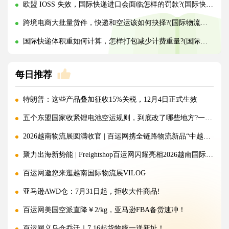
欧盟 IOSS 失效，国际快递进口会面临怎样的罚款?(国际快递干货知识分享)
跨境电商大批量货件，快递和空运该如何抉择?(国际物流干货知识分享)
国际快递体积重如何计算，怎样打包减少计费重量?(国际快递干货知识分享)
每日推荐
特朗普：这些产品叠加征收15%关税，12月4日正式生效
五个东盟国家收紧锂电池空运规则，到底改了哪些地方?一文讲清!
2026越南物流展圆满收官 | 百运网携全链路物流新品“中越美专线”强势出圈！
聚力出海新势能 | Freightshop百运网闪耀亮相2026越南国际物流展
百运网邀您来逛越南国际物流展VILOG
亚马逊AWD仓：7月31日起，拒收大件商品!
百运网美国空派直降￥2/kg，亚马逊FBA备货速冲！
百运网义乌仓乔迁｜7.16起货物统一送新址！