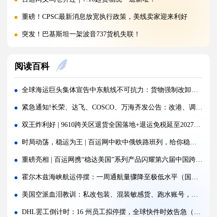
重磅！CPSC最新消息放宽执行政策，美线卖家迎来利好
突发！巴基斯坦一架波音737货机失联！
警惕！违规罚10万美金/箱，出货前必看！
阅读百科
海运价格九连涨，外贸企业称一周一涨扛不住!
警报!美国海关连发四道“封杀令”，你的货还能顺利进美国吗?
全球海运巨头集体宣告中东航线不可抗力：货物强制改卸，费用与风险全由货主承担
百运网邀您来上海双年展逛展领钱啦！
紧急通知!长荣、达飞、COSCO、万海齐发公告：改港、调航!所有费用风险全由客户自担！
百运网端午假期不打烊，各仓收发货安排速看！
双王炸利好 | 9610跨关区退货全国落地+退运免税延至2027，真金白银减负
高光时刻 | 百运网携“稳达美国”系列产品闪耀亮相2026赛狐ERP跨境AI增长峰会
时局动荡，稳运为王 | 百运网中欧中俄铁路班列，给你稳稳的安全感！
疯涨!海运巨头集体抬价，欧线一舱难求!外贸人如何破局？
重磅亮相 | 百运网携“稳达美国”系列产品闪耀第六届中国跨境电商交易会，新客免单福利来袭！
蓄势扩容，焕新启航 | 百运网32000㎡全新标准化仓库正式启用！
霍尔木兹海峡航运停摆：一周通航量骤降至极低水平（国际海运新闻资讯）
假期不打烊 | 百运网运作中心五一假期照常接单入库，守护每一份跨境托付！
美国空派血泪教训：私改包装、混装敏感货、跑水账号，千万别碰！
炸了！欧盟疯狂翻旧账，4000批国货被扣，涉案超11亿
DHL罢工倒计时：16 州员工拟停摆，全球快件时效告急（国际快递新闻资讯）