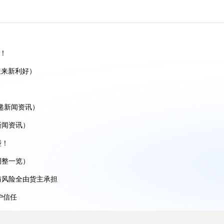
）
忧！
跨境AI增长峰会
迎来新利好）
递新闻资讯）
份跨境托付！
新闻资讯）
碰！
突破口在哪？
调整一览）
与风险全由货主承担
户信任
操指南)