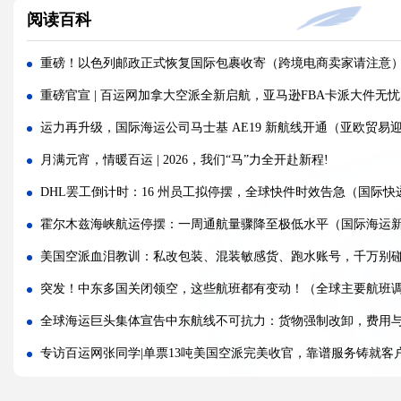
阅读百科
警报!美国海关连发四道“封杀令”，你的货还能顺利进美国吗?
百运网邀您来上海双年展逛展领钱啦！
重磅！以色列邮政正式恢复国际包裹收寄（跨境电商卖家请注意
百运网端午假期不打烊，各仓收发货安排速看！
重磅官宣 | 百运网加拿大空派全新启航，亚马逊FBA卡派大件无
高光时刻 | 百运网携“稳达美国”系列产品闪耀亮相2026赛狐ERP
运力再升级，国际海运公司马士基 AE19 新航线开通（亚欧贸易
疯涨!海运巨头集体抬价，欧线一舱难求!外贸人如何破局？
月满元宵，情暖百运 | 2026，我们“马”力全开赴新程!
蓄势扩容，焕新启航 | 百运网32000㎡全新标准化仓库正式启用！
DHL罢工倒计时：16 州员工拟停摆，全球快件时效告急（国际快
假期不打烊 | 百运网运作中心五一假期照常接单入库，守护每一
霍尔木兹海峡航运停摆：一周通航量骤降至极低水平（国际海运
炸了！欧盟疯狂翻旧账，4000批国货被扣，涉案超11亿
美国空派血泪教训：私改包装、混装敏感货、跑水账号，千万别
扛不住！亚马逊FBA配送费连涨，每单多付0.2-0.7刀，卖家降本
突发！中东多国关闭领空，这些航班都有变动！（全球主要航班
全球海运巨头集体宣告中东航线不可抗力：货物强制改卸，费用
专访百运网张同学|单票13吨美国空派完美收官，靠谱服务铸就客
美国 5H 严查、退运激增!美线出货如何避雷稳通关?(2026 最新实