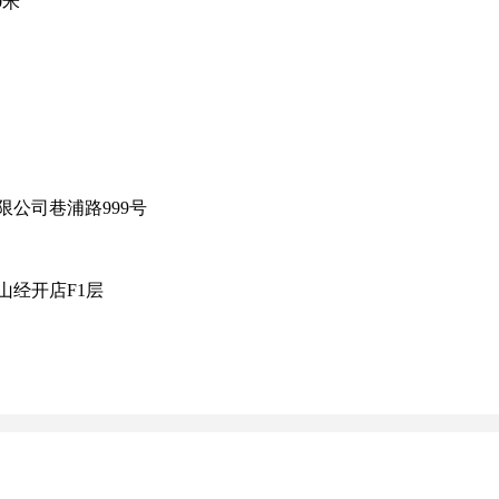
0米
限公司巷浦路999号
山经开店F1层