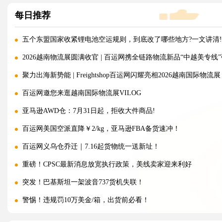
每日推荐
五个东盟国家收紧锂电池空运规则，到底改了哪些地方?一文讲清!
2026越南物流展圆满收官 | 百运网携全链路物流新品“中越美专线
聚力出海新势能 | Freightshop百运网闪耀亮相2026越南国际物流展
百运网邀您来逛越南国际物流展VILOG
亚马逊AWD仓：7月31日起，拒收大件商品!
百运网美国空派直降￥2/kg，亚马逊FBA备货速冲！
百运网义乌仓乔迁｜7.16起货物统一送新址！
重磅！CPSC最新消息放宽执行政策，美线卖家迎来利好
突发！巴基斯坦一架波音737货机失联！
警惕！违规罚10万美金/箱，出货前必看！
海运价格九连涨，外贸企业称一周一涨扛不住!