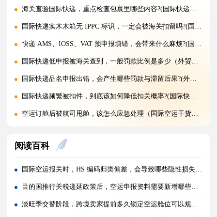
海关查验国际快递，重点检查包裹里哪些内容?(国际快递干货知识分享)
国际快递实木木箱无 IPPC 标识，一定会被海关扣留吗?(国际快递干货知识分享)
快递 AMS、IOSS、VAT 预申报填错，会带来什么麻烦?(国际快递干货知识分享)
国际快递低申报被海关查到，一般罚款比例是多少（外贸人请注意）
国际快递品名申报出错，会产生哪些罚款与滞留后果?(外贸人请注意)
国际快递频繁被扣件，到底该如何降低扣关概率?(国际快递干货知识分享)
空运订舱后被航司甩舱，该怎么应急处理（国际空运干货知识分享）
空运货物派送失败，包裹会被如何处置?（不清楚的外贸人看过来）
阅读百科
加急国际空运真的能提速，靠谱吗?(国际空运干货知识分享)
FBA 空运出现丢件破损，理赔流程怎么走（国际空运干货知识分享）
国际空运报关时，HS 编码归类偏差，会导致哪些隐性损失（跨境电商卖家请注意）
FBA 空运头程该怎么挑选靠谱物流货代（国际空运干货知识分享）
目的国推行关税递延政策后，空运申报资料需要新增哪些配套文件（不清楚的外贸人看过来）
FBA 空运货物超重超尺寸会产生哪些附加费?(不清楚的亚马逊卖家看过来)
淡旺季交替阶段，跨境卖家提前多久锁定空运舱位可以规避运价跳涨（国际空运干货知识分享）