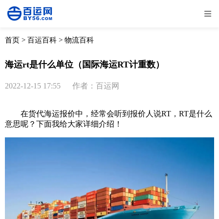
全部
物流资讯
电商资讯
物流百科
首页
>
百运百科
>
物流百科
外贸百科
外贸经验
邮寄经验
重要公告
海运rt是什么单位（国际海运RT计重数）
取消
确定
2022-12-15 17:55
作者：百运网
在
货代
海运报价中，经常会听到报价人说RT，RT是什么
意思呢？下面我给大家详细介绍！