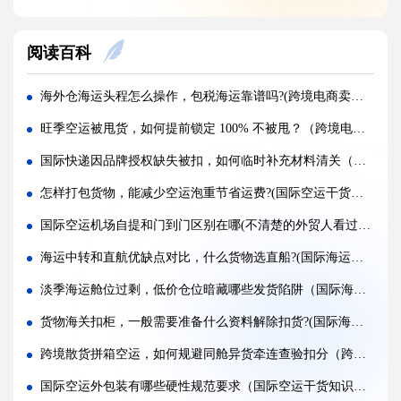
实木包装走国际空运必须做熏蒸热处理吗（国际空运干货知识分享）
阅读百科
国际空运低申报被海关查到，罚款比例是多少?(国际空运干货知识分享)
国际空运的运单有什么作用，包含哪些关键信息（国际空运干货知识分享）
海外仓海运头程怎么操作，包税海运靠谱吗?(跨境电商卖家必看篇)
国内哪些港口是国际空运主流始发机场（国际空运干货知识分享）
旺季空运被甩货，如何提前锁定 100% 不被甩？（跨境电商卖家必看篇）
什么是泡货、重货，国际空运分别怎么定价（国际空运干货知识分享）
国际快递因品牌授权缺失被扣，如何临时补充材料清关（不清楚的跨境电商卖家请注意）
国际空运直达与中转航班，该如何选择（不清楚的外贸人看过来）
怎样打包货物，能减少空运泡重节省运费?(国际空运干货知识分享)
国际空运客机和全货机分别适合运什么货物（国际空运干货知识分享）
国际空运机场自提和门到门区别在哪(不清楚的外贸人看过来)
国际空运直达与中转航班，该如何选择（国际快递干货知识分享）
海运中转和直航优缺点对比，什么货物选直船?(国际海运干货知识分享)
国际空运完整运输流程分为哪几个步骤（国际空运干货知识分享）
淡季海运舱位过剩，低价仓位暗藏哪些发货陷阱（国际海运干货知识分享）
国际空运和国际快递到底有哪些核心区别（国际物流干货知识分享）
货物海关扣柜，一般需要准备什么资料解除扣货?(国际海运干货知识分享)
跨境散货拼箱空运，如何规避同舱异货牵连查验扣分（跨境电商卖家请注意）
国际空运外包装有哪些硬性规范要求（国际空运干货知识分享）