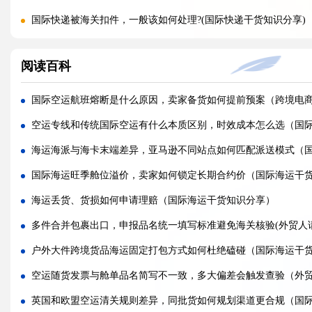
国际快递被海关扣件，一般该如何处理?(国际快递干货知识分享)
国际快递首重续重是什么意思，该怎么理解?(国际快递干货知识分
阅读百科
不同国家国际快递报价差距为什么这么大?(国际快递干货知识分享
国际快递运费是怎么计算的，体积重怎么核算?(国际快递干货知识
国际空运航班熔断是什么原因，卖家备货如何提前预案（跨境电
国际快递可以寄哪些国家，偏远地区能派送吗（国际快递干货知
空运专线和传统国际空运有什么本质区别，时效成本怎么选（国
什么是国际快递，和国际物流有什么区别（国际快递干货知识分
海运海派与海卡末端差异，亚马逊不同站点如何匹配派送模式（
亚马逊 FBA 空运头程，选空派还是纯空运更合适?(国际空运干货
国际海运旺季舱位溢价，卖家如何锁定长期合约价（国际海运干
实木包装走国际空运，一定要做熏蒸吗?(国际空运干货知识分享)
海运丢货、货损如何申请理赔（国际海运干货知识分享）
空运货物被扣，最快多久可以完成清关放行?(国际空运干货知识分
多件合并包裹出口，申报品名统一填写标准避免海关核验(外贸人
国际空运税费由谁承担，到门和到港费用差别在哪?(不清楚的外贸
户外大件跨境货品海运固定打包方式如何杜绝磕碰（国际海运干
多家货代空运报价差异大，该如何辨别虚高报价?(国际空运干货知
空运随货发票与舱单品名简写不一致，多大偏差会触发查验（外
英国和欧盟空运清关规则差异，同批货如何规划渠道更合规（国