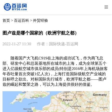
全部
物流资讯
电商资讯
物流百科
首页
>
百运百科
>
外贸经验
外贸百科
外贸经验
邮寄经验
重要公告
图卢兹是哪个国家的（欧洲宇航之都）
取消
确定
2022-11-27 11:30
作者：国际快递-百运网
随着国产大飞机C919在上海的成功试飞，作为商飞总
部、研发中心和总装基地所在城市的上海，成为全球第五个
进入亿级航空城市俱乐部的成员(特别是2016年上海机场旅客
年吞吐量首次突破1亿人次)，上海打造国际级航空产业城的
目标呼之欲出。对标国际先行城市，欧洲宇航之都——图卢
兹的崛起和繁荣之路，可以为上海提供很好的借鉴。