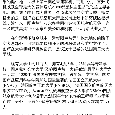
果的诞生地。世界上第一架超音速客机、商用飞机、直升飞
机以及全球最大的宽体客机A380都是从这里起飞飞往世界各
地。图卢兹也由此成为世界上久负盛名的航空航天城。需要
指出的是，图卢兹在航空航天产业发展上还不断突破区域界
线，近年来，图卢兹与波尔多共同打造法国航空航天谷，这
一区域共集聚1200余家相关公司和机构，9.4万名从业人员。
在全球诸多航空城中，造就图卢兹无与伦比地位的除了
空客总部外，可能就要属她强大的科教体系和航空文化了。
图卢兹大学和研究机构密集，是仅次于巴黎的法国第二大大
学城。
现有大学生约11万人，拥有4所大学，25所高等专科学
校。图卢兹社会学大学(又称图卢兹一大)是欧洲最早的大学之
一，建于1229年;法国国家理式学院、医学院、文学院、国立
图卢兹应用科学学院和法国最重要的法国国立民航大学
(ENAC)、法国航空工程大学(ENSICA)、法国国立航空航天大
学(SUPAERO)、法国国立机械与航空技术大学(ENSMA)四所
航空航天大学也均设于此;法国每年约16%的工程师毕业于图
卢兹，另外，还有400多家研究机构，研究人员人数超过1万
人。