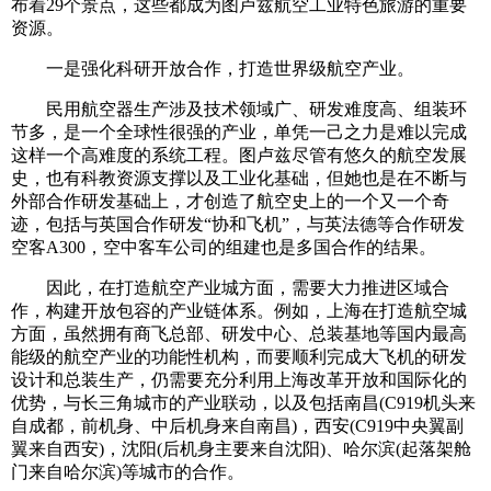
布着29个景点，这些都成为图卢兹航空工业特色旅游的重要
资源。
一是强化科研开放合作，打造世界级航空产业。
民用航空器生产涉及技术领域广、研发难度高、组装环
节多，是一个全球性很强的产业，单凭一己之力是难以完成
这样一个高难度的系统工程。图卢兹尽管有悠久的航空发展
史，也有科教资源支撑以及工业化基础，但她也是在不断与
外部合作研发基础上，才创造了航空史上的一个又一个奇
迹，包括与英国合作研发“协和飞机”，与英法德等合作研发
空客A300，空中客车公司的组建也是多国合作的结果。
因此，在打造航空产业城方面，需要大力推进区域合
作，构建开放包容的产业链体系。例如，上海在打造航空城
方面，虽然拥有商飞总部、研发中心、总装基地等国内最高
能级的航空产业的功能性机构，而要顺利完成大飞机的研发
设计和总装生产，仍需要充分利用上海改革开放和国际化的
优势，与长三角城市的产业联动，以及包括南昌(C919机头来
自成都，前机身、中后机身来自南昌)，西安(C919中央翼副
翼来自西安)，沈阳(后机身主要来自沈阳)、哈尔滨(起落架舱
门来自哈尔滨)等城市的合作。