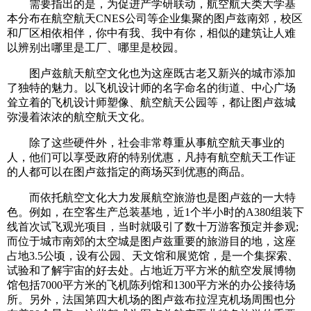
需要指出的是，为促进产学研联动，航空航天类大学基
本分布在航空航天CNES公司等企业集聚的图卢兹南郊，校区
和厂区相依相伴，你中有我、我中有你，相似的建筑让人难
以辨别出哪里是工厂、哪里是校园。
图卢兹航天航空文化也为这座既古老又新兴的城市添加
了独特的魅力。以飞机设计师的名字命名的街道、中心广场
耸立着的飞机设计师塑像、航空航天公园等，都让图卢兹城
弥漫着浓浓的航空航天文化。
除了这些硬件外，社会非常尊重从事航空航天事业的
人，他们可以享受政府的特别优惠，凡持有航空航天工作证
的人都可以在图卢兹指定的商场买到优惠的商品。
而依托航空文化大力发展航空旅游也是图卢兹的一大特
色。例如，在空客生产总装基地，近1个半小时的A380组装下
线首次试飞观光项目，当时就吸引了数十万游客预定并参观;
而位于城市南郊的太空城是图卢兹重要的旅游目的地，这座
占地3.5公顷，设有公园、天文馆和展览馆，是一个集探索、
试验和了解宇宙的好去处。占地近万平方米的航空发展博物
馆包括7000平方米的飞机陈列馆和1300平方米的办公接待场
所。另外，法国第四大机场的图卢兹布拉涅克机场周围也分