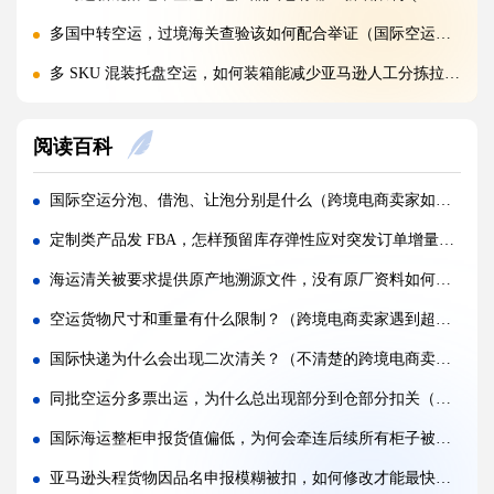
多国中转空运，过境海关查验该如何配合举证（国际空运干货知识分享）
多 SKU 混装托盘空运，如何装箱能减少亚马逊人工分拣拉长上架时长?(国际空运干货知识分享)
国际空运低申报被海关预警，第一次预警还有哪些补救放行办法(外贸人请注意)
阅读百科
美国 5106 备案不全，空派货物一定会被扣吗?(不清楚的跨境电商卖家看过来)
亚马逊入仓排队，空派如何缩短上架等待时间?(亚马逊卖家必看篇)
国际空运分泡、借泡、让泡分别是什么（跨境电商卖家如何不吃暗亏）
跨境电商 FBA 空运，自主 VAT 清关和集体包税清关分别适配什么场景（亚马逊卖家请注意）
定制类产品发 FBA，怎样预留库存弹性应对突发订单增量（亚马逊干货知识分享）
凌晨落地的红眼航班空运，末端机场分拣会额外拉长多久派送时效?(不清楚的外贸人看过来)
海运清关被要求提供原产地溯源文件，没有原厂资料如何补救（不清楚的跨境电商卖家请注意）
国际空运附加费有哪些（燃油、安检、操作费一览）
空运货物尺寸和重量有什么限制？（跨境电商卖家遇到超限该如何处理）
国际空运运价经常波动（影响空运价格的核心因素）
国际快递为什么会出现二次清关？（不清楚的跨境电商卖家请注意）
深圳盐田、蛇口、南沙港口海运出货，码头操作流程有何差异?(国际海运干货知识分享)
同批空运分多票出运，为什么总出现部分到仓部分扣关（国际空运干货知识分享）
超长超宽货物走海运，提前需要向船公司申请哪些特殊许可?(不清楚的外贸人看过来)
国际海运整柜申报货值偏低，为何会牵连后续所有柜子被重点查验（国际海运干货知识分享）
受潮货物海运集装箱如何防潮，哪些防潮方案性价比最高?(国际海运干货知识分享)
亚马逊头程货物因品名申报模糊被扣，如何修改才能最快放行（亚马逊卖家请注意）