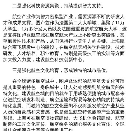
二是强化科技资源集聚，持续提供智力支持。
航空产业作为智力密集型产业，需要源源不断的研发人
才和成果支撑。图卢兹作为法国第二大大学城，集聚了11万
大学生、1万多研发人员以及法国最重要的航空航天大学，这
是支撑图卢兹航空城在航空航天产业上不断突出突破性，甚
至颠覆性技术和产品，从而保持行业竞争力的关键。上海应
结合商飞研发中心的建设，在航空航天相关学科建设、技术
研发、人才培养、职业教育，特别是高级技工的实训等方面
加大投入力度，建设航空科技创新中心。
三是强化航空文化培育，形成独特的城市品位。
在全球诸多航空城中，图卢兹浓郁的航空航天文化可谓
是其重要的特色，身临城中，让人处处感受到航空航天的独
特文化。建设航空城的目的就在于用成熟便捷的城市配套来
促进航空研发和制造、航空运输和贸易等核心功能的持续高
端化发展。而独特的航空文化熏陶不仅将激发航空产业从业
人员的自豪感和荣誉感，也是催生航空特色旅游产业的重要
基础。上海可在航空博物馆建设、大飞机体验馆建设、航空
制造的工匠文化宣传、航空乘务的精心服务文化宣传、全球
最佳空姐评选大赛等方面推进工作。