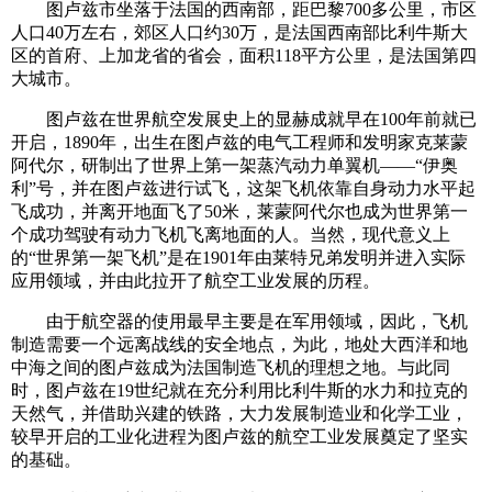
图卢兹市坐落于法国的西南部，距巴黎700多公里，市区
人口40万左右，郊区人口约30万，是法国西南部比利牛斯大
区的首府、上加龙省的省会，面积118平方公里，是法国第四
大城市。
图卢兹在世界航空发展史上的显赫成就早在100年前就已
开启，1890年，出生在图卢兹的电气工程师和发明家克莱蒙
阿代尔，研制出了世界上第一架蒸汽动力单翼机——“伊奥
利”号，并在图卢兹进行试飞，这架飞机依靠自身动力水平起
飞成功，并离开地面飞了50米，莱蒙阿代尔也成为世界第一
个成功驾驶有动力飞机飞离地面的人。当然，现代意义上
的“世界第一架飞机”是在1901年由莱特兄弟发明并进入实际
应用领域，并由此拉开了航空工业发展的历程。
由于航空器的使用最早主要是在军用领域，因此，飞机
制造需要一个远离战线的安全地点，为此，地处大西洋和地
中海之间的图卢兹成为法国制造飞机的理想之地。与此同
时，图卢兹在19世纪就在充分利用比利牛斯的水力和拉克的
天然气，并借助兴建的铁路，大力发展制造业和化学工业，
较早开启的工业化进程为图卢兹的航空工业发展奠定了坚实
的基础。