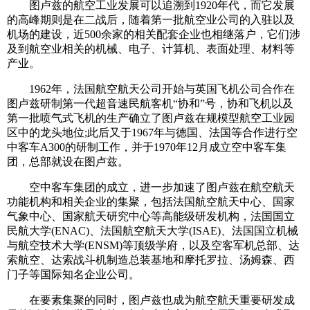
图卢兹的航空工业发展可以追溯到1920年代，而它发展
的高峰期则是在二战后，随着第一批航空业公司的入驻以及
机场的建设，近500余家的相关配套企业也相继落户，它们涉
及到航空业相关的机械、电子、计算机、表面处理、材料等
产业。
1962年，法国航空航天公司开始与英国飞机公司合作在
图卢兹研制第一代超音速民航客机“协和”号，协和飞机以及
第一批喷气式飞机的生产确立了图卢兹在规模型航空工业园
区中的龙头地位;此后又于1967年与德国、法国等合作进行空
中客车A300的研制工作，并于1970年12月成立空中客车集
团，总部就设在图卢兹。
空中客车集团的成立，进一步加速了图卢兹在航空航天
功能机构和相关企业的集聚，包括法国航空航天中心、国家
气象中心、国家航天研究中心等高能级研发机构，法国国立
民航大学(ENAC)、法国航空航天大学(ISAE)、法国国立机械
与航空技术大学(ENSM)等顶级学府，以及空客军机总部、达
索航空、达索战斗机制造总装基地和摩托罗拉、汤姆森、西
门子等国际知名企业公司。
在要素集聚的同时，图卢兹也成为航空航天重要研发成