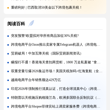
重磅利好 | 巴西取消50美金以下跨境包裹关税！
注意：金税四期重拳出击，大批跨境卖家补税补到要破产!
阅读百科
150欧元免税时代即将终结！欧盟新政落地，跨境卖家如何破局？
突发 | 特朗普签署文件：美国将对这些产品加征100%关税，全球贸易再掀波澜！
突发预警!欧盟拟对华所有商品加征30%关税?
百运网 | 沃尔玛平台招商分享大会圆满收官!双向赋能，共启跨境出海新征程
跨境电商平台Ozon推出卖家专属Telegram机器人（跨境电商新闻资讯）
落幕不散场，聚力新征程 | 百运网惊艳亮相福州跨交会，完美收官！
贸易破局！中加互降关税（国际贸易新闻资讯）
国际海运公司MSC 波斯湾航线新政震动跨境物流（强制终止+加价 800 美元）
瞒报行不通！香港海关查扣两货柜，1800 万走私案被 “拿捏”（国际贸易新闻资讯）
开局即爆发!2026年前两月中俄贸易额达390亿美元，同比劲增12%（国际贸易新闻资讯）
双重变量引爆2026集运市场！美国关税加码+红海复航（全球贸易格局生变）
重磅预测！2026年拉美电商规模将突破2000亿美元（出口拉美国家的电商卖家请注意）
越南电商平台年销售额达429万亿
重磅官宣！5 月 1 日起，中国对非洲 53 国100%税目产品零关税（国际贸易新闻资讯）
印尼2026年强制推行清真认证，打造全球清真中心（跨境电商卖家请注意）
官方实锤！美国关税被判违法，4月底或启动退款，跨境人终于等来利好！
特朗普以关税施压购格陵兰岛，欧洲多国联合反制抗议（跨境电商新闻资讯）
跨境电商平台Shopee菲律宾站上调卖家服务费（跨境电商卖家请注意）