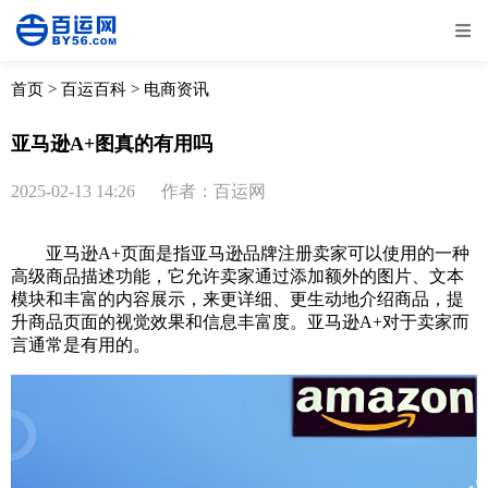
全部
物流资讯
电商资讯
物流百科
首页
>
百运百科
>
电商资讯
外贸百科
外贸经验
邮寄经验
重要公告
亚马逊A+图真的有用吗
取消
确定
2025-02-13 14:26
作者：百运网
亚马逊A+页面是指亚马逊品牌注册卖家可以使用的一种
高级商品描述功能，它允许卖家通过添加额外的图片、文本
模块和丰富的内容展示，来更详细、更生动地介绍商品，提
升商品页面的视觉效果和信息丰富度。亚马逊A+对于卖家而
言通常是有用的。