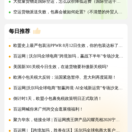
大批量货物走国际空运，怎么议价降低运费（国际空运干货知识分享）
空运货物派送失败，包裹会被如何处置?（不清楚的外贸人看过来）
每日推荐
欧盟史上最严包装法PPWR 8月12日生效，你的包装达标了吗？
百运网 | 沃尔玛全球电商“跨境加玛，赢战下半年”专场沙龙圆满收官!
美国新301关税今日生效，在途货物要补缴新关税吗?
欧洲小包关税大反转：法国紧急暂停、意大利再度延期！
百运网|沃尔玛全球电商“智赢跨境·AI全域新运营”专场沙龙圆满收官!
倒计时1天，欧盟小包裹免税政策明日正式取消！
百运网喊你来广州跨交会逛展领福利！
聚力华东，链接全球 | 百运网携王牌产品闪耀亮相2026宁波跨境电商出口博览会!
百运网 | 【跨境加玛，胜券在沃】沃尔玛全球电商大客户产业带沙龙圆满收官!