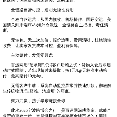
枪延误，保障货物快速通关、及时派送。
全链路自营可控，透明无隐性费用
全程自营运营，从国内揽收、机场操作、国际空运、美
国清关到末端FBA/海外仓派送，全链路自主把控、责任清
晰。
无转包、无二次加价，报价透明、费用清晰，杜绝隐性
收费，让卖家发货成本可控、盈利有保障。
主动赔付，发货零顾虑
百运网用“硬承诺”打消客户后顾之忧：货物入仓后即启
动时效跟踪，若出现超时未提取，按1元/kg/天标准主动赔
付，最高赔付10元/kg。
无需客户申请，系统自动监控异常并快速打款，彻底解
决传统物流“理赔难、沟通烦”的痛点。
聚力共赢，携手华东链接全球
此次2026宁波跨博会之行，是百运网深耕华东、赋能产
业带的重要一步，更是链接华东卖家与全球市场的关键纽