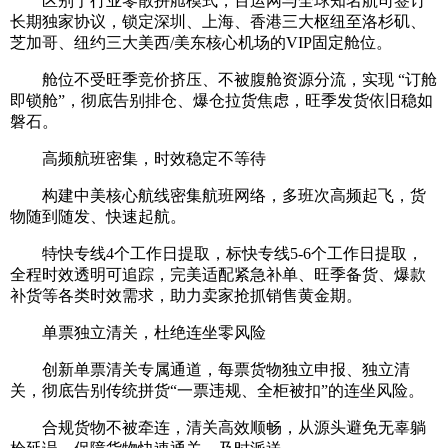
区别于行业零散拼舱模式，百运网与全球知名航司签订
长期独家协议，锁定深圳、上海、香港三大枢纽至洛杉矶、
芝加哥、纽约三大美西/美东核心机场的VIP固定舱位。
舱位不受旺季竞价挤压、不被腹舱资源分流，实现 “订舱
即锁舱”，彻底告别排仓、爆仓拉货焦虑，旺季发货依旧稳如
磐石。
高频航班密集，时效稳定不等待
构建中美核心航线密集航班网络，多班次高频起飞，货
物随到随发、快速起航。
特快专线4个工作日提取，标快专线5-6个工作日提取，
全程时效透明可追踪，完美适配紧急补单、旺季备货、爆款
补货等各类时效需求，助力卖家抢抓销售黄金期。
单票独立清关，杜绝连坐零风险
创新单票清关专属通道，每票货物独立申报、独立清
关，彻底告别传统拼货“一票违规、全柜被扣”的连坐风险。
合规货物不被牵连，清关高效顺畅，从源头避免无辜躺