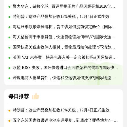
聚力华东，链接全球 | 百运网携王牌产品闪耀亮相2026宁波跨境电商出口博览会!
特朗普：这些产品叠加征收15%关税，12月4日正式生效
海运旺季频繁爆舱甩柜，货主该如何提前锁定舱位（国际海运干货知识分享）
海关估价高于申报货值，快递货物该如何申诉?(国际快递干货知识分享)
国际快递关税由收件人拒付，货物最后如何处理?(不清楚的外贸人看过来)
英国 VAT 未备案，快递包裹入关一定会被扣吗?(国际快递干货知识分享)
欧盟 IOSS 失效，国际快递进口会面临怎样的罚款?(国际快递干货知识分享)
跨境电商大批量货件，快递和空运该如何抉择?(国际物流干货知识分享)
每日推荐
特朗普：这些产品叠加征收15%关税，12月4日正式生效
五个东盟国家收紧锂电池空运规则，到底改了哪些地方?一文讲清!