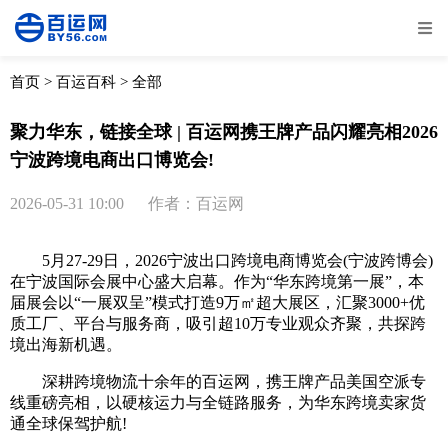
全部
物流资讯
电商资讯
物流百科
首页
>
百运百科
>
全部
外贸百科
外贸经验
邮寄经验
重要公告
聚力华东，链接全球 | 百运网携王牌产品闪耀亮相2026
宁波跨境电商出口博览会!
取消
确定
2026-05-31 10:00
作者：百运网
5月27-29日，2026宁波出口跨境电商博览会(宁波跨博会)
在宁波国际会展中心盛大启幕。作为“华东跨境第一展”，本
届展会以“一展双呈”模式打造9万㎡超大展区，汇聚3000+优
质工厂、平台与服务商，吸引超10万专业观众齐聚，共探跨
境出海新机遇。
深耕跨境物流十余年的百运网，携王牌产品美国空派专
线重磅亮相，以硬核运力与全链路服务，为华东跨境卖家货
通全球保驾护航!