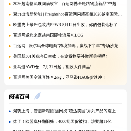
2026越南物流展圆满收官 | 百运网携全链路物流新品“中越美专线”强势出圈！
聚力出海新势能 | Freightshop百运网闪耀亮相2026越南国际物流展
欧盟史上最严包装法PPWR 8月12日生效，你的包装达标了吗？
百运网邀您来逛越南国际物流展VILOG
百运网 | 沃尔玛全球电商“跨境加玛，赢战下半年”专场沙龙圆满收官!
美国新301关税今日生效，在途货物要补缴新关税吗?
亚马逊AWD仓：7月31日起，拒收大件商品!
百运网美国空派直降￥2/kg，亚马逊FBA备货速冲！
百运网义乌仓乔迁｜7.16起货物统一送新址！
阅读百科
重磅！CPSC最新消息放宽执行政策，美线卖家迎来利好
突发！巴基斯坦一架波音737货机失联！
聚势上海，智启新程|百运网携“稳达美国”系列产品闪耀上海物博会，圆满收官!
警惕！违规罚10万美金/箱，出货前必看！
炸了！欧盟疯狂翻旧账，4000批国货被扣，涉案超11亿
欧洲小包关税大反转：法国紧急暂停、意大利再度延期！