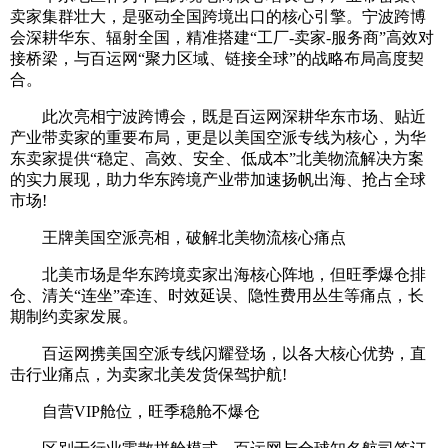
卖家集群壮大，是驱动全国跨境出口的核心引擎。宁波跨博
会深耕华东、辐射全国，精准搭建“工厂-卖家-服务商”高效对
接桥梁，与百运网“聚力区域、链接全球”的战略布局高度契
合。
此次亮相宁波跨博会，既是百运网深耕华东市场、贴近
产业带卖家的重要布局，更是以美国空派专线为核心，为华
东卖家提供“稳定、高效、安全、低成本”北美物流解决方案
的实力展现，助力华东跨境产业带加速扬帆出海、抢占全球
市场!
王牌美国空派亮相，破解北美物流核心痛点
北美市场是华东跨境卖家出海核心阵地，但旺季爆仓排
仓、清关“连坐”牵连、时效延误、隐性费用丛生等痛点，长
期制约卖家发展。
百运网携美国空派专线闪耀登场，以各大核心优势，直
击行业痛点，为卖家北美发货保驾护航!
自营VIP舱位，旺季稳舱不爆仓