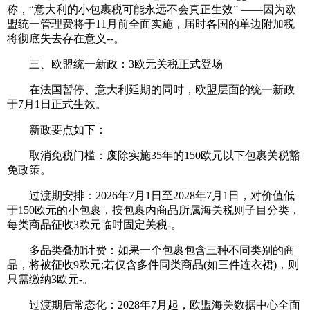
称，“意大利的小包裹税可能永远不会真正生效” ——因为欧
盟统一管理费将于11月前全面实施，届时各国的单边附加税
将彻底失去存在意义--。
三、欧盟统一新政：3欧元关税正式登场
在法国暂停、意大利延期的同时，欧盟层面的统一新政
于7月1日正式生效。
新政要点如下：
取消免税门槛：废除实施35年的150欧元以下包裹关税豁
免政策。
过渡期安排：2026年7月1日至2028年7月1日，对价值低
于150欧元的小包裹，按包裹内商品所属海关税则子目分类，
每类商品征收3欧元临时固定关税-。
多品类叠加计费：如果一个包裹包含三种不同类别的商
品，将被征收9欧元;若仅含多件同类商品(如三件连衣裙)，则
只需缴纳3欧元-。
过渡期后常态化：2028年7月起，欧盟海关数据中心全面