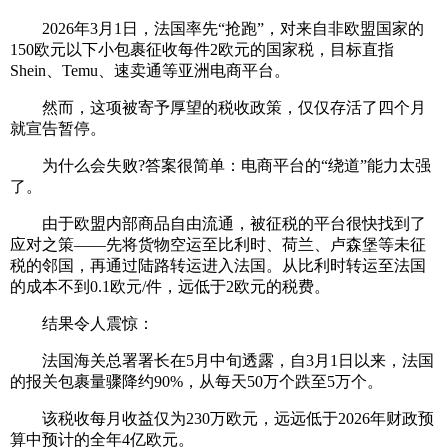
2026年3月1日，法国率先“抢跑”，对来自非欧盟国家的
150欧元以下小包裹征收每件2欧元的国家税，目标直指
Shein、Temu、速卖通等亚洲电商平台。
然而，这项被寄予厚望的税收政策，仅仅存活了四个月
就宣告暂停。
为什么会失败?答案很简单：电商平台的“绕道”能力太强
了。
由于欧盟内部商品自由流通，被征税的平台很快找到了
应对之策——先将货物空运至比利时、荷兰、卢森堡等未征
税的邻国，再通过陆路转运进入法国。从比利时转运至法国
的成本不到0.1欧元/件，远低于2欧元的税费。
结果令人震惊：
法国海关总署署长在5月中旬透露，自3月1日以来，法国
的报关包裹量骤降约90%，从每天50万个跌至5万个。
该税收每月收益仅为230万欧元，远远低于2026年财政预
算中预计的全年4亿欧元。