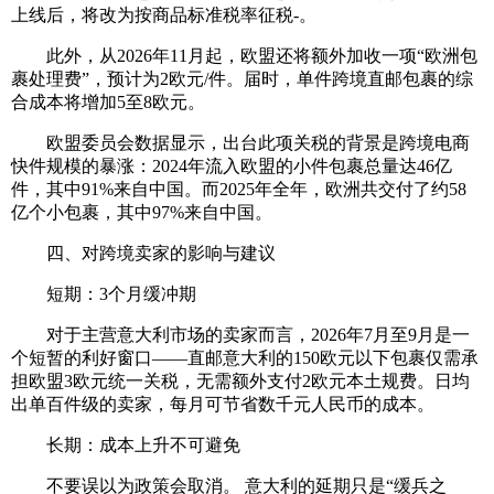
上线后，将改为按商品标准税率征税-。
此外，从2026年11月起，欧盟还将额外加收一项“欧洲包
裹处理费”，预计为2欧元/件。届时，单件跨境直邮包裹的综
合成本将增加5至8欧元。
欧盟委员会数据显示，出台此项关税的背景是跨境电商
快件规模的暴涨：2024年流入欧盟的小件包裹总量达46亿
件，其中91%来自中国。而2025年全年，欧洲共交付了约58
亿个小包裹，其中97%来自中国。
四、对跨境卖家的影响与建议
短期：3个月缓冲期
对于主营意大利市场的卖家而言，2026年7月至9月是一
个短暂的利好窗口——直邮意大利的150欧元以下包裹仅需承
担欧盟3欧元统一关税，无需额外支付2欧元本土规费。日均
出单百件级的卖家，每月可节省数千元人民币的成本。
长期：成本上升不可避免
不要误以为政策会取消。 意大利的延期只是“缓兵之