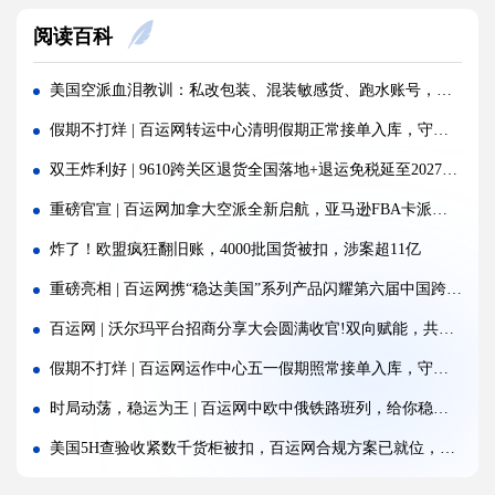
重磅！CPSC最新消息放宽执行政策，美线卖家迎来利好
阅读百科
突发！巴基斯坦一架波音737货机失联！
警惕！违规罚10万美金/箱，出货前必看！
美国空派血泪教训：私改包装、混装敏感货、跑水账号，千万别碰！
百运网|沃尔玛全球电商“智赢跨境·AI全域新运营”专场沙龙圆满收官!
假期不打烊 | 百运网转运中心清明假期正常接单入库，守护每一份跨境托付!
倒计时1天，欧盟小包裹免税政策明日正式取消！
双王炸利好 | 9610跨关区退货全国落地+退运免税延至2027，真金白银减负
海运价格九连涨，外贸企业称一周一涨扛不住!
重磅官宣 | 百运网加拿大空派全新启航，亚马逊FBA卡派大件无忧！
警报!美国海关连发四道“封杀令”，你的货还能顺利进美国吗?
炸了！欧盟疯狂翻旧账，4000批国货被扣，涉案超11亿
百运网邀您来上海双年展逛展领钱啦！
重磅亮相 | 百运网携“稳达美国”系列产品闪耀第六届中国跨境电商交易会，新客免单福利来袭！
百运网端午假期不打烊，各仓收发货安排速看！
百运网 | 沃尔玛平台招商分享大会圆满收官!双向赋能，共启跨境出海新征程
百运网喊你来广州跨交会逛展领福利！
假期不打烊 | 百运网运作中心五一假期照常接单入库，守护每一份跨境托付！
时局动荡，稳运为王 | 百运网中欧中俄铁路班列，给你稳稳的安全感！
美国5H查验收紧数千货柜被扣，百运网合规方案已就位，稳达美国不踩坑
百运网开工大吉 | 华章新启，共赴新征程！