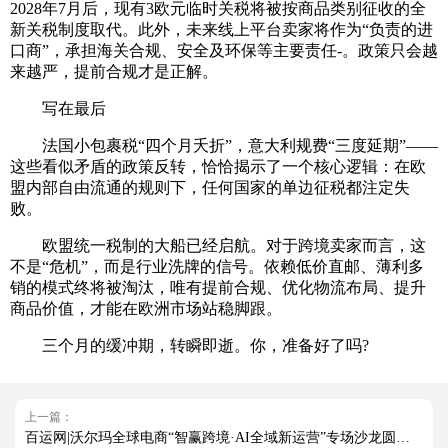
2028年7月后，现有3欧元临时关税将被按商品类别征收的全
新关税制度取代。此外，未来线上平台卖家将作为“负责的进
口商”，承担海关合规、安全及环保等主要责任-。政策只会越
来越严，提前合规才是正解。
写在最后
法国小包裹税“四个月夭折”，意大利规费“三度延期”——
这些看似矛盾的政策反转，恰恰揭示了一个核心逻辑：在欧
盟内部自由流通的规则下，任何国家的单边征税都注定失
败。
欧盟统一税制的大船已经启航。对于跨境卖家而言，这
不是“危机”，而是行业洗牌的信号。依赖低价直邮、薄利多
销的模式终将被淘汰，唯有提前合规、优化物流布局、提升
商品价值，才能在欧洲市场站稳脚跟。
三个月的缓冲期，转瞬即逝。你，准备好了吗?
上一篇：
百运网|沃尔玛全球电商“智赢跨境·AI全域新运营”专场沙龙圆满收官!