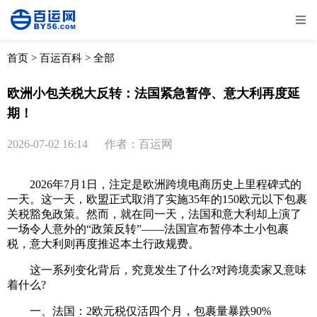
全部
物流资讯
电商资讯
物流百科
首页
>
百运百科
>
全部
外贸百科
外贸经验
邮寄经验
重要公告
欧洲小包关税大反转：法国紧急暂停、意大利再度延
期！
取消
确定
2026-07-02 16:14
作者：百运网
2026年7月1日，注定是欧洲跨境电商历史上里程碑式的
一天。这一天，欧盟正式取消了实施35年的150欧元以下包裹
关税豁免政策。然而，就在同一天，法国和意大利却上演了
一场令人意外的“政策反转”——法国宣布暂停本土小包裹
税，意大利则再度推迟本土行政规费。
这一系列变化背后，究竟发生了什么?对跨境卖家又意味
着什么?
一、法国：2欧元税仅活四个月，包裹量暴跌90%