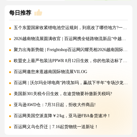
每日推荐
五个东盟国家收紧锂电池空运规则，到底改了哪些地方?一文讲清!
2026越南物流展圆满收官 | 百运网携全链路物流新品“中越美专线”强势出圈！
聚力出海新势能 | Freightshop百运网闪耀亮相2026越南国际物流展
欧盟史上最严包装法PPWR 8月12日生效，你的包装达标了吗？
百运网邀您来逛越南国际物流展VILOG
百运网 | 沃尔玛全球电商“跨境加玛，赢战下半年”专场沙龙圆满收官!
美国新301关税今日生效，在途货物要补缴新关税吗?
亚马逊AWD仓：7月31日起，拒收大件商品!
百运网美国空派直降￥2/kg，亚马逊FBA备货速冲！
百运网义乌仓乔迁｜7.16起货物统一送新址！