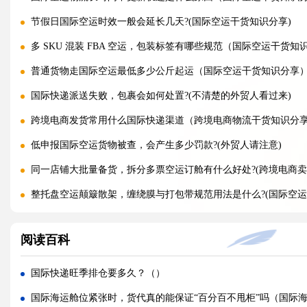
节假日国际空运时效一般会延长几天?(国际空运干货知识分享)
多 SKU 混装 FBA 空运，包装标签有哪些规范（国际空运干货知
普通货物走国际空运最低多少公斤起运（国际空运干货知识分享
国际快递派送失败，包裹会如何处置?(不清楚的外贸人看过来)
跨境电商发货常用什么国际快递渠道（跨境电商物流干货知识分
低申报国际空运货物被查，会产生多少罚款?(外贸人请注意)
同一店铺大批量备货，拆分多票空运订舱有什么好处?(跨境电商卖
整托盘空运颠簸散架，缠绕膜与打包带规范用法是什么?(国际空运
亚马逊新规落地，空运带电产品入仓有哪些新增限制?(亚马逊卖家
阅读百科
多国中转空运，过境海关查验该如何配合举证（国际空运干货知
多 SKU 混装托盘空运，如何装箱能减少亚马逊人工分拣拉长上架
国际快递旺季排仓要多久？（）
国际空运低申报被海关预警，第一次预警还有哪些补救放行办法(
国际海运舱位紧张时，货代真的能保证“百分百不甩柜”吗（国际