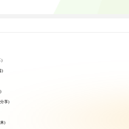
）
）
享）
)
)
分享)
来)