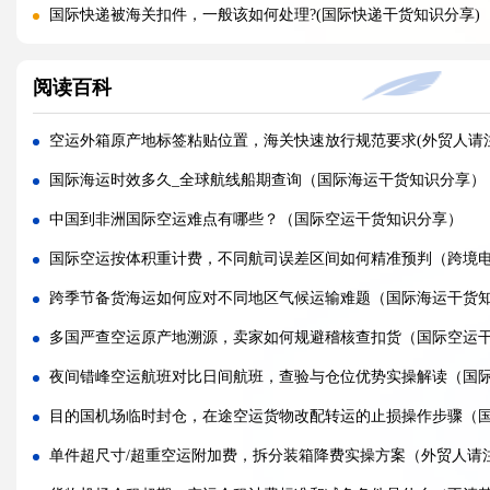
国际快递被海关扣件，一般该如何处理?(国际快递干货知识分享)
国际快递首重续重是什么意思，该怎么理解?(国际快递干货知识分
阅读百科
不同国家国际快递报价差距为什么这么大?(国际快递干货知识分享
国际快递运费是怎么计算的，体积重怎么核算?(国际快递干货知识
空运外箱原产地标签粘贴位置，海关快速放行规范要求(外贸人请
国际快递可以寄哪些国家，偏远地区能派送吗（国际快递干货知
国际海运时效多久_全球航线船期查询（国际海运干货知识分享）
什么是国际快递，和国际物流有什么区别（国际快递干货知识分
中国到非洲国际空运难点有哪些？（国际空运干货知识分享）
亚马逊 FBA 空运头程，选空派还是纯空运更合适?(国际空运干货
国际空运按体积重计费，不同航司误差区间如何精准预判（跨境
实木包装走国际空运，一定要做熏蒸吗?(国际空运干货知识分享)
跨季节备货海运如何应对不同地区气候运输难题（国际海运干货
空运货物被扣，最快多久可以完成清关放行?(国际空运干货知识分
多国严查空运原产地溯源，卖家如何规避稽核查扣货（国际空运
国际空运税费由谁承担，到门和到港费用差别在哪?(不清楚的外贸
夜间错峰空运航班对比日间航班，查验与仓位优势实操解读（国
多家货代空运报价差异大，该如何辨别虚高报价?(国际空运干货知
目的国机场临时封仓，在途空运货物改配转运的止损操作步骤（
单件超尺寸/超重空运附加费，拆分装箱降费实操方案（外贸人请