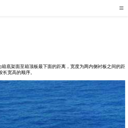
为箱底架面至箱顶板最下面的距离，宽度为两内侧衬板之间的距
按长宽高的顺序。