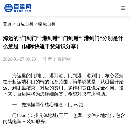
全部
物流资讯
电商资讯
物流百科
首页
>
百运百科
>
物流百科
外贸百科
外贸经验
邮寄经验
重要公告
海运的“门到门”“港到港”“门到港”“港到门”分别是什
么意思（国际快递干货知识分享）
取消
确定
2026-01-27 09:23
作者：百运网
海运里的门到门、港到港、门到港、港到门，核心区别
在于起运端和目的端的服务范围，简单说就是：从哪里开始
运、到哪里结束，对应的费用、操作和责任也完全不同。接
下来，百运网将为您详细解答，希望对您有所帮助。
一、先搞懂两个核心概念：门 vs 港
门(Door)：指具体地址(工厂、仓库、收件人地址)，包含
内陆拖车 + 装卸服务。