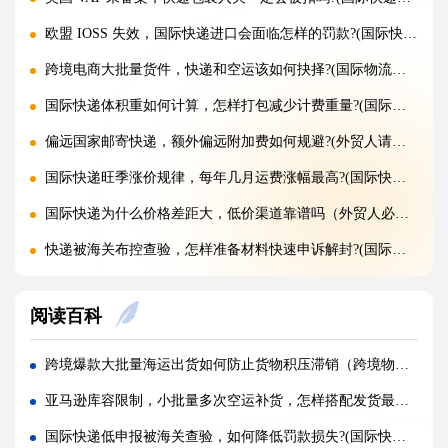
欧盟 IOSS 失效，国际快递进口会面临怎样的罚款?(国际快递干货知识分享)
跨境电商大批量货件，快递和空运该如何抉择?(国际物流干货知识分享)
国际快递体积重如何计算，怎样打包减少计费重量?(国际快递干货知识分享)
偏远国家邮寄快递，额外偏远附加费如何规避?(外贸人请注意)
国际快递旺季涨价规律，每年几月运费涨幅最高?(国际快递干货知识分享)
国际快递为什么价格差距大，低价渠道靠谱吗（外贸人必看篇）
快递被海关布控查验，怎样准备材料快速申诉解封?(国际快递干货知识分享)
海关查验国际快递，重点检查包裹里哪些内容?(国际快递干货知识分享)
阅读百科
国际快递实木木箱无 IPPC 标识，一定会被海关扣留吗?(国际快递干货知识分享)
快递 AMS、IOSS、VAT 预申报填错，会带来什么麻烦?(国际快递干货知识分享)
跨境爆款大批量海运出货如何防止货物积压滞销（跨境物流干货知识分享）
国际快递低申报被海关查到，一般罚款比例是多少（外贸人请注意）
亚马逊库容限制，小批量多次空运补货，怎样搭配发货最省物流费?(亚马逊卖家请注意)
国际快递品名申报出错，会产生哪些罚款与滞留后果?(外贸人请注意)
国际快递低申报被海关查验，如何降低罚款损失?(国际快递干货知识分享)