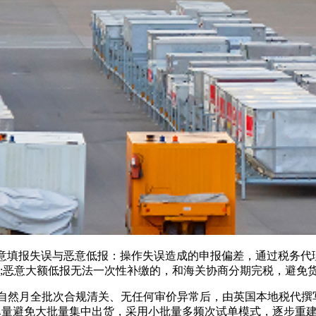
报失误与恶意低报：操作失误造成的申报偏差，通过税务代理向
处罚;恶意大额低报无法一次性补缴的，和海关协商分期完税，避免
个自然月全批次合规清关、无任何审价异常后，由英国本地税代撰
间尽量避免大批量集中出货，采用小批量多频次试单模式，逐步重