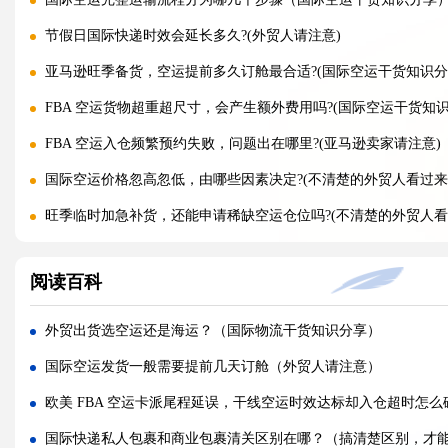
节假日国际快递时效会延长多久?(外贸人请注意)
亚马逊旺季备货，空运提前多久订舱最合适?(国际空运干货知识分
FBA 空运货物超重超尺寸，会产生额外费用吗?(国际空运干货知识
FBA 空运入仓频繁预约失败，问题出在哪里?(亚马逊卖家请注意)
国际空运价格忽高忽低，由哪些因素决定?(不清楚的外贸人看过来
旺季临时加急补货，还能申请稀缺空运仓位吗?(不清楚的外贸人看
黑五圣诞空运爆仓，提前多久锁舱可避开港口长时间排队?(不清楚
阅读百科
实木托盘无 IPPC 标识，空运落地除销毁外有哪些整改方式(国际
空运到仓长期不上架，如何区分物流延误与亚马逊仓内拥堵?(国际
外贸出货选空运还是海运？（国际物流干货知识分享）
美仓热门地址，空派派送经常拒收该怎么处理（不清楚的跨境卖
国际空运发货一般需要提前几天订舱（外贸人请注意）
海关认定货值偏高征税，有合规申诉减免税费的办法吗（国际快
欧美 FBA 空运卡派尾程延误，干线空运时效达标却入仓超时怎
国际快递包装做错直接破损（跨境发货包装指南）
国际快递私人包裹和商业包裹清关区别在哪？（搞清楚区别，才