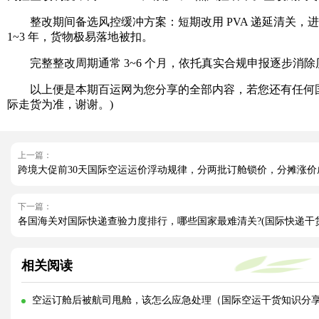
整改期间备选风控缓冲方案：短期改用 PVA 递延清关，进
1~3 年，货物极易落地被扣。
完整整改周期通常 3~6 个月，依托真实合规申报逐步消
以上便是本期百运网为您分享的全部内容，若您还有任何国
际走货为准，谢谢。)
上一篇：
跨境大促前30天国际空运运价浮动规律，分两批订舱锁价，分摊涨价
下一篇：
各国海关对国际快递查验力度排行，哪些国家最难清关?(国际快递干
相关阅读
空运订舱后被航司甩舱，该怎么应急处理（国际空运干货知识分