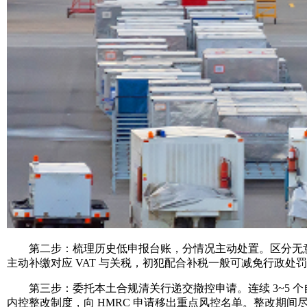
第二步：梳理历史低申报台账，分情况主动处置。区分无意填
主动补缴对应 VAT 与关税，初犯配合补税一般可减免行政
第三步：委托本土合规清关行递交撤控申请。连续 3~5 
内控整改制度，向 HMRC 申请移出重点风控名单。整改期