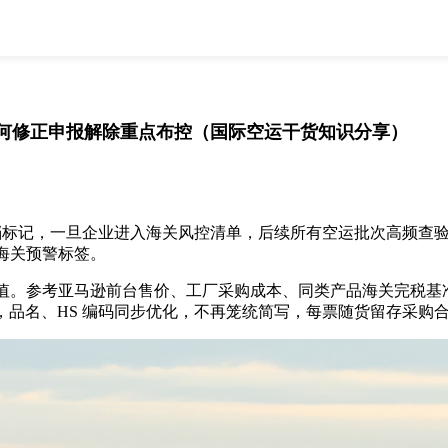
全部
物流资讯
电商资讯
物流百科
外贸百科
外贸经验
邮寄经验
重要公告
何修正申报解除重点布控（国际空运干货知识分享）
取消
确定
档标记，一旦企业进入海关风控清单，后续所有空运批次高频查
海关预警标签。
。参考亚马逊前台售价、工厂采购成本、同类产品海关完税基准
应，品名、HS 编码同步优化，不再笼统简写，每票随货留存采