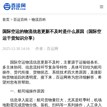
全部
物流资讯
电商资讯
物流百科
首页
>
百运百科
>
物流百科
外贸百科
外贸经验
邮寄经验
重要公告
国际空运的物流信息更新不及时是什么原因（国际空
运干货知识分享）
取消
确定
2025-12-30 14:16
作者：百运网
国际空运物流信息更新不及时，主要源于运输链条长、
多主体协同、信息流转环节复杂等特性，具体可归结为航司
操作、货代衔接、货物状态、系统技术四大类原因，直接影
响货物追踪的透明度。接下来，百运网将为您详细解答，希
望对您有所帮助。
一、航司端操作原因
信息录入延迟：航司货物量巨大，尤其是旺季时，机场
地勤需完成货物分拣、装机、扫码等一系列操作，人工录入