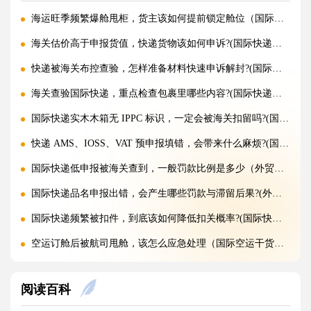
海运旺季频繁爆舱甩柜，货主该如何提前锁定舱位（国际海运干货知识分享）
海关估价高于申报货值，快递货物该如何申诉?(国际快递干货知识分享)
快递被海关布控查验，怎样准备材料快速申诉解封?(国际快递干货知识分享)
海关查验国际快递，重点检查包裹里哪些内容?(国际快递干货知识分享)
国际快递实木木箱无 IPPC 标识，一定会被海关扣留吗?(国际快递干货知识分享)
快递 AMS、IOSS、VAT 预申报填错，会带来什么麻烦?(国际快递干货知识分享)
国际快递低申报被海关查到，一般罚款比例是多少（外贸人请注意）
国际快递品名申报出错，会产生哪些罚款与滞留后果?(外贸人请注意)
国际快递频繁被扣件，到底该如何降低扣关概率?(国际快递干货知识分享)
空运订舱后被航司甩舱，该怎么应急处理（国际空运干货知识分享）
空运货物派送失败，包裹会被如何处置?（不清楚的外贸人看过来）
阅读百科
加急国际空运真的能提速，靠谱吗?(国际空运干货知识分享)