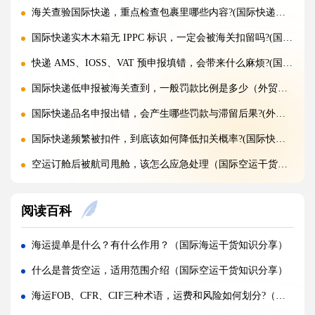
海关查验国际快递，重点检查包裹里哪些内容?(国际快递干货知识分享)
国际快递实木木箱无 IPPC 标识，一定会被海关扣留吗?(国际快递干货知识分享)
快递 AMS、IOSS、VAT 预申报填错，会带来什么麻烦?(国际快递干货知识分享)
国际快递低申报被海关查到，一般罚款比例是多少（外贸人请注意）
国际快递品名申报出错，会产生哪些罚款与滞留后果?(外贸人请注意)
国际快递频繁被扣件，到底该如何降低扣关概率?(国际快递干货知识分享)
空运订舱后被航司甩舱，该怎么应急处理（国际空运干货知识分享）
空运货物派送失败，包裹会被如何处置?（不清楚的外贸人看过来）
阅读百科
加急国际空运真的能提速，靠谱吗?(国际空运干货知识分享)
FBA 空运出现丢件破损，理赔流程怎么走（国际空运干货知识分享）
海运提单是什么？有什么作用？（国际海运干货知识分享）
FBA 空运头程该怎么挑选靠谱物流货代（国际空运干货知识分享）
什么是普货空运，适用范围介绍（国际空运干货知识分享）
FBA 空运货物超重超尺寸会产生哪些附加费?(不清楚的亚马逊卖家看过来)
海运FOB、CFR、CIF三种术语，运费和风险如何划分?（国际海运干货知识分享）