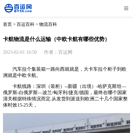
全部
物流资讯
电商资讯
物流百科
首页
>
百运百科
>
物流百科
外贸百科
外贸经验
邮寄经验
重要公告
卡航物流是什么运输（中欧卡航有哪些优势）
取消
确定
2023-02-01 16:50
作者：百运网
汽车拉个集装箱一路向西就就是，大卡车拉个柜子到欧
洲就是中欧卡航。
卡航线路：深圳（装柜）--新疆（出境）-哈萨克斯坦—
俄罗斯-白俄罗斯—波兰/匈牙利/捷克/德国，最终在哪个国家
清关根据特殊情况而定.从发货到派送到欧洲二十几个国家整
体时效15-25天，