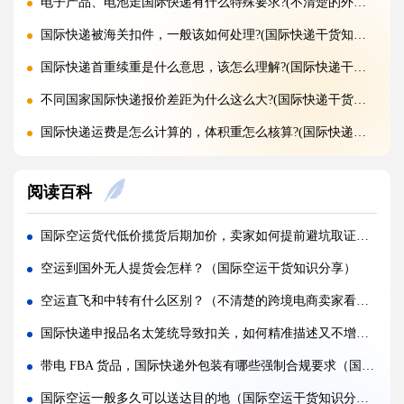
电子产品、电池走国际快递有什么特殊要求?(不清楚的外贸人看过来)
国际快递被海关扣件，一般该如何处理?(国际快递干货知识分享)
国际快递首重续重是什么意思，该怎么理解?(国际快递干货知识分享)
不同国家国际快递报价差距为什么这么大?(国际快递干货知识分享)
国际快递运费是怎么计算的，体积重怎么核算?(国际快递干货知识分享)
国际快递可以寄哪些国家，偏远地区能派送吗（国际快递干货知识分享）
阅读百科
什么是国际快递，和国际物流有什么区别（国际快递干货知识分享）
亚马逊 FBA 空运头程，选空派还是纯空运更合适?(国际空运干货知识分享)
国际空运货代低价揽货后期加价，卖家如何提前避坑取证（跨境电商卖家必看篇）
实木包装走国际空运，一定要做熏蒸吗?(国际空运干货知识分享)
空运到国外无人提货会怎样？（国际空运干货知识分享）
空运货物被扣，最快多久可以完成清关放行?(国际空运干货知识分享)
空运直飞和中转有什么区别？（不清楚的跨境电商卖家看过来）
国际空运税费由谁承担，到门和到港费用差别在哪?(不清楚的外贸人看过来)
国际快递申报品名太笼统导致扣关，如何精准描述又不增加税率（国际快递干货知识分享）
多家货代空运报价差异大，该如何辨别虚高报价?(国际空运干货知识分享)
带电 FBA 货品，国际快递外包装有哪些强制合规要求（国际快递干货知识分享）
怎样打包货物，能减少空运泡重节省运费?(国际空运干货知识分享)
国际空运一般多久可以送达目的地（国际空运干货知识分享）