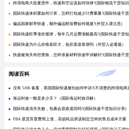
跨境电商大批量货件，快递和空运该如何抉择?(国际物流干货知识
国际快递体积重如何计算，怎样打包减少计费重量?(国际快递干货
偏远国家邮寄快递，额外偏远附加费如何规避?(外贸人请注意)
国际快递旺季涨价规律，每年几月运费涨幅最高?(国际快递干货知
国际快递为什么价格差距大，低价渠道靠谱吗（外贸人必看篇）
快递被海关布控查验，怎样准备材料快速申诉解封?(国际快递干货
海关查验国际快递，重点检查包裹里哪些内容?(国际快递干货知识
阅读百科
国际快递实木木箱无 IPPC 标识，一定会被海关扣留吗?(国际快递
快递 AMS、IOSS、VAT 预申报填错，会带来什么麻烦?(国际快
没有 5106 备案，美国国际快递被扣如何申诉?(不清楚的跨境电商
国际快递低申报被海关查到，一般罚款比例是多少（外贸人请注
海运时效一般是多少天？（国际海运时效详解）
国际快递品名申报出错，会产生哪些罚款与滞留后果?(外贸人请注
国际快递清关失败，包裹会原路退回吗?(国际快递干货知识分享)
国际快递频繁被扣件，到底该如何降低扣关概率?(国际快递干货知
FBA 退货弃置费用上涨，高损耗品类该制定怎样的售后成本方案
空运订舱后被航司甩舱，该怎么应急处理（国际空运干货知识分