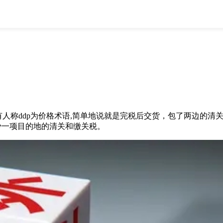
全部
物流资讯
电商资讯
物流百科
外贸百科
外贸经验
邮寄经验
重要公告
取消
确定
也有人称ddp为价格术语,简单地说就是完税后交货，包了两边的
少一项目的地的清关和缴关税。