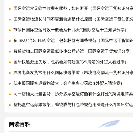
国际空运常见隐性收费有哪些，如何避开（国际空运干货知识分
国际空运物流长时间不更新轨迹是什么原因（国际空运干货知识
节假日国际空运时效一般会延长几天?(国际空运干货知识分享)
多 SKU 混装 FBA 空运，包装标签有哪些规范（国际空运干货知
普通货物走国际空运最低多少公斤起运（国际空运干货知识分享
国际快递派送失败，包裹会如何处置?(不清楚的外贸人看过来)
跨境电商发货常用什么国际快递渠道（跨境电商物流干货知识分
低申报国际空运货物被查，会产生多少罚款?(外贸人请注意)
同一店铺大批量备货，拆分多票空运订舱有什么好处?(跨境电商卖
整托盘空运颠簸散架，缠绕膜与打包带规范用法是什么?(国际空运
亚马逊新规落地，空运带电产品入仓有哪些新增限制?(亚马逊卖家
阅读百科
多国中转空运，过境海关查验该如何配合举证（国际空运干货知