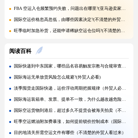
FBA 空运入仓频繁预约失败，问题出在哪里?(亚马逊卖家请注意)
国际空运价格忽高忽低，由哪些因素决定?(不清楚的外贸人看过来)
旺季临时加急补货，还能申请稀缺空运仓位吗?(不清楚的外贸人看过来)
黑五圣诞空运爆仓，提前多久锁舱可避开港口长时间排队?(不清楚的跨境卖家看过来)
阅读百科
实木托盘无 IPPC 标识，空运落地除销毁外有哪些整改方式(国际空运干货知识分享)
空运到仓长期不上架，如何区分物流延误与亚马逊仓内拥堵?(国际空运干货知识分享)
国际快递到中东国家，哪些品名容易触发宗教与合规审查（跨境电商卖家请注意）
美仓热门地址，空派派送经常拒收该怎么处理（不清楚的跨境卖家看过来）
国际海运无单放货风险怎么规避?(外贸人必看)
海关认定货值偏高征税，有合规申诉减免税费的办法吗（国际快递干货知识分享）
淡季囤货走国际快递，运价浮动周期把握规律（外贸人必看篇）
国际快递包装做错直接破损（跨境发货包装指南）
国际海运装箱单、发票、提单不一致，为什么越改越危险？（不清楚的跨境电商卖家看过来）
国际快递虚报货值有什么后果（海关处罚细则科普）
国际空运货物到港后，超过多久不提货会被海关拍卖（不同国家规则有何不同）
旺季国际空运仓位紧张，如何提前锁定舱位与运价（不清楚的外贸人看过来）
旺季空运燃油附加费暴涨，如何提前锁价控制成本（国际空运干货知识分享）
空运主单MAWB与分单HAWB有什么区别，清关受影响吗（国际空运干货知识分享）
目的地清关所需空运文件有哪些（不清楚的外贸人看过来）