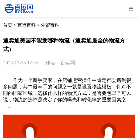
全部
物流资讯
电商资讯
物流百科
首页
>
百运百科
>
外贸百科
外贸百科
外贸经验
邮寄经验
重要公告
速卖通美国不能发哪种物流（速卖通最全的物流方
式）
取消
确定
2022-12-15 17:55
作者：百运网
作为一个新手卖家，在店铺运营操作中肯定都会遇到很
多问题，其中最棘手的问题之一就是设置物流模板，针对不
同的国家区域，选择什么样的物流方式，是否要包邮？可以
说，物流的选择是决定了你的曝光和转化率的重要因素之
一。